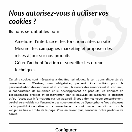
0
Nous autorisez-vous à utiliser vos
cookies ?
Ils nous seront utiles pour :
Home
>
Artists
>
Deepspace
Améliorer l'interface et les fonctionnalités du site
Deepspace
Mesurer les campagnes marketing et proposer des
mises à jour sur nos produits
Gérer l'authentification et surveiller les erreurs
SORT & FILTER
techniques
Certains cookies sont nécessaires à des fins techniques, ils sont donc dispensés de
PRESALES EXCLUSIVES
consentement. D'autres, non obligatoires, peuvent être utilisés pour la
personnalisation des annonces et du contenu, la mesure des annonces et du contenu,
la connaissance de l'audience et le développement de produits, les données de
géolocalisation précises et l'identification par le balayage de l'appareil, le stockage
1
et/ou l'accès aux informations sur un appareil. Si vous donnez votre consentement,
celui-ci sera valable sur l’ensemble des sous-domaines de Syncrophone. Vous disposez
de la possibilité de retirer votre consentement à tout moment en cliquant sur le
widget en bas à droite de la page. Pour en savoir plus, consulter notre politique de
cookie.
Configurer