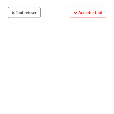
Tout refuser
Accepter tout
NATURAL SCIENCES
DEEPSPACE
welcome to nakanotroit [repress]
13,00 €