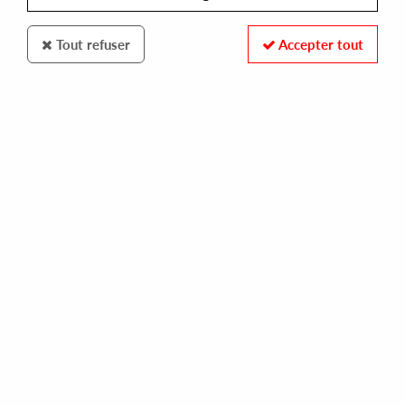
Tout refuser
Accepter tout
MECHATRONICA
DEZ WILLIAMS
by whatever means necessary l.f.t remix
13,00 €