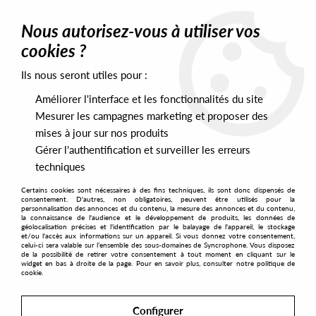
0
Nous autorisez-vous à utiliser vos
cookies ?
Ils nous seront utiles pour :
Home
>
Artists
>
Dez Williams
Améliorer l'interface et les fonctionnalités du site
Dez Williams
Mesurer les campagnes marketing et proposer des
mises à jour sur nos produits
Gérer l'authentification et surveiller les erreurs
SORT & FILTER
techniques
Certains cookies sont nécessaires à des fins techniques, ils sont donc dispensés de
PRESALES EXCLUSIVES
consentement. D'autres, non obligatoires, peuvent être utilisés pour la
personnalisation des annonces et du contenu, la mesure des annonces et du contenu,
la connaissance de l'audience et le développement de produits, les données de
géolocalisation précises et l'identification par le balayage de l'appareil, le stockage
1
et/ou l'accès aux informations sur un appareil. Si vous donnez votre consentement,
celui-ci sera valable sur l’ensemble des sous-domaines de Syncrophone. Vous disposez
de la possibilité de retirer votre consentement à tout moment en cliquant sur le
widget en bas à droite de la page. Pour en savoir plus, consulter notre politique de
cookie.
Configurer