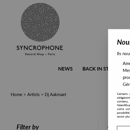
Nous
Ils nou
Amél
NEWS
BACK IN STOCK
Mes
pro
Gére
Home
>
Artists
>
Dj Aakmael
Certains 
obligatoi
contenu, 
l'identifi
votre con
possibili
savoir plu
PRESALE
Filter by