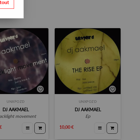
tout
UNXPOZD
UNXPOZD
DJ AAKMAEL
DJ AAKMAEL
blacklight movement
ep
€
10,00 €