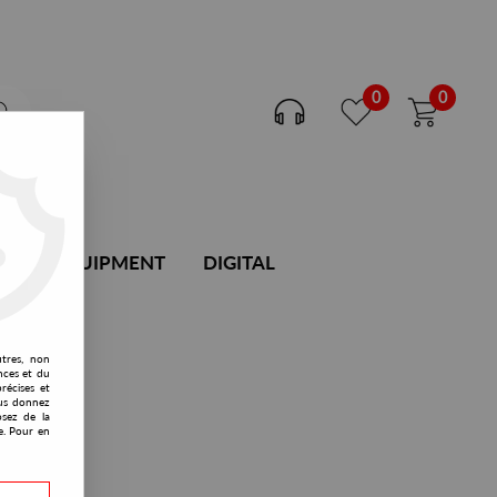
0
0
DJ EQUIPMENT
DIGITAL
utres, non
nces et du
récises et
vous donnez
osez de la
e. Pour en