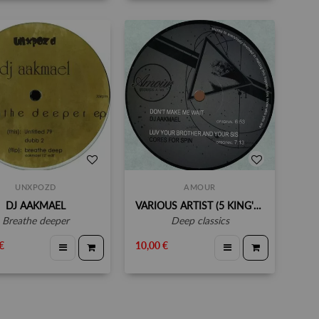
UNXPOZD
AMOUR
DJ AAKMAEL
VARIOUS ARTIST (5 KING'S, DJ AAKMAEL, CORES FOR SPIN)
breathe deeper
deep classics
€
10,00 €