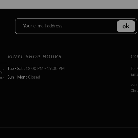
VINYL SHOP HOURS
CO
Tue - Sat :
12:00 PM - 19:00 PM
Tel:
yl
Ema
Sun - Mon :
Closed
are
WOR
Chr