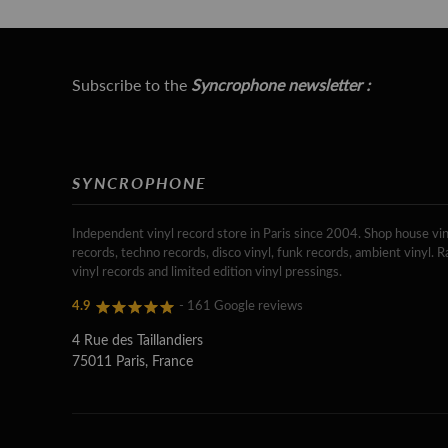
Subscribe to the
Syncrophone newsletter :
SYNCROPHONE
Independent vinyl record store in Paris since 2004. Shop house vin
records, techno records, disco vinyl, funk records, ambient vinyl. R
vinyl records and limited edition vinyl pressings.
4.9
- 161 Google reviews
4 Rue des Taillandiers
75011 Paris, France