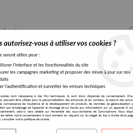
 autorisez-vous à utiliser vos cookies ?
s seront utiles pour :
iorer l'interface et les fonctionnalités du site
ALL STOCK
EXCLUSIVES
PRESALES EXCLUSIVES
urer les campagnes marketing et proposer des mises à jour sur nos
duits
r l'authentification et surveiller les erreurs techniques
cookies sont nécessaires à des fins techniques, ils sont donc dispensés de consentement. D'a
res, peuvent être utilisés pour la personnalisation des annonces et du contenu, la mesure des anno
la connaissance de l'audience et le développement de produits, les données de géolocalisation p
Dj Aakmael
cation par le balayage de l'appareil, le stockage et/ou l'accès aux informations sur un appareil. Si 
sentement, celui-ci sera valable sur l’ensemble des sous-domaines de Syncrophone. Vous disp
té de retirer votre consentement à tout moment en cliquant sur le widget en bas à droite de la pag
s, consulter notre politique de cookie.
S EXCLUSIVES