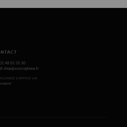
NTACT
 01 48 05 35 30
il: shop@syncrophone.fr
LDWIDE SHIPPING VIA
onopost