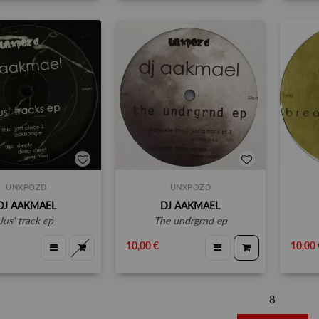
UNXPOZD
UNXPOZD
DJ AAKMAEL
DJ AAKMAEL
jus' track ep
the undrgrnd ep
10,00 €
10,00 
8