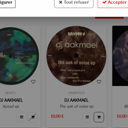
igurer
Tout refuser
Accepter 
8
NDATL
UNXPOZD
DJ AAKMAEL
DJ AAKMAEL
xposd ep
the aak of noise ep
10,00 €
10,00 