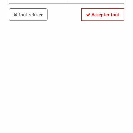
Tout refuser
Accepter tout
NU MOMENT
DJ STEEF
antipodes ep
10,00 €