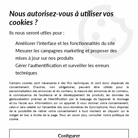
0
Nous autorisez-vous à utiliser vos
cookies ?
Ils nous seront utiles pour :
Home
>
Artists
>
DJ Steef
Améliorer l'interface et les fonctionnalités du site
DJ Steef
Mesurer les campagnes marketing et proposer des
mises à jour sur nos produits
Gérer l'authentification et surveiller les erreurs
SORT & FILTER
techniques
Certains cookies sont nécessaires à des fins techniques, ils sont donc dispensés de
PRESALES EXCLUSIVES
consentement. D'autres, non obligatoires, peuvent être utilisés pour la
personnalisation des annonces et du contenu, la mesure des annonces et du contenu,
la connaissance de l'audience et le développement de produits, les données de
géolocalisation précises et l'identification par le balayage de l'appareil, le stockage
1
et/ou l'accès aux informations sur un appareil. Si vous donnez votre consentement,
celui-ci sera valable sur l’ensemble des sous-domaines de Syncrophone. Vous disposez
de la possibilité de retirer votre consentement à tout moment en cliquant sur le
widget en bas à droite de la page. Pour en savoir plus, consulter notre politique de
cookie.
Configurer