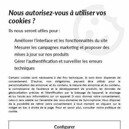
0
Nous autorisez-vous à utiliser vos
cookies ?
Ils nous seront utiles pour :
Home
>
Artists
>
Dj Yellow
Améliorer l'interface et les fonctionnalités du site
Dj Yellow
Mesurer les campagnes marketing et proposer des
mises à jour sur nos produits
Gérer l'authentification et surveiller les erreurs
SORT & FILTER
techniques
Certains cookies sont nécessaires à des fins techniques, ils sont donc dispensés de
PRESALES EXCLUSIVES
consentement. D'autres, non obligatoires, peuvent être utilisés pour la
personnalisation des annonces et du contenu, la mesure des annonces et du contenu,
la connaissance de l'audience et le développement de produits, les données de
géolocalisation précises et l'identification par le balayage de l'appareil, le stockage
6
et/ou l'accès aux informations sur un appareil. Si vous donnez votre consentement,
celui-ci sera valable sur l’ensemble des sous-domaines de Syncrophone. Vous disposez
de la possibilité de retirer votre consentement à tout moment en cliquant sur le
widget en bas à droite de la page. Pour en savoir plus, consulter notre politique de
cookie.
Configurer