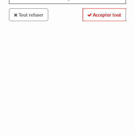
Tout refuser
Accepter tout
COMPOSITE
MINDZ KONTROL ULTRA
fubu
4,00 €