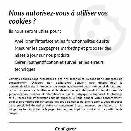
0
Nous autorisez-vous à utiliser vos
cookies ?
Ils nous seront utiles pour :
Home
>
Artists
>
D'Marc Cantu
Améliorer l'interface et les fonctionnalités du site
D'Marc Cantu
Mesurer les campagnes marketing et proposer des
mises à jour sur nos produits
Gérer l'authentification et surveiller les erreurs
SORT & FILTER
techniques
Certains cookies sont nécessaires à des fins techniques, ils sont donc dispensés de
PRESALES EXCLUSIVES
consentement. D'autres, non obligatoires, peuvent être utilisés pour la
personnalisation des annonces et du contenu, la mesure des annonces et du contenu,
la connaissance de l'audience et le développement de produits, les données de
géolocalisation précises et l'identification par le balayage de l'appareil, le stockage
1
et/ou l'accès aux informations sur un appareil. Si vous donnez votre consentement,
celui-ci sera valable sur l’ensemble des sous-domaines de Syncrophone. Vous disposez
de la possibilité de retirer votre consentement à tout moment en cliquant sur le
widget en bas à droite de la page. Pour en savoir plus, consulter notre politique de
cookie.
Configurer