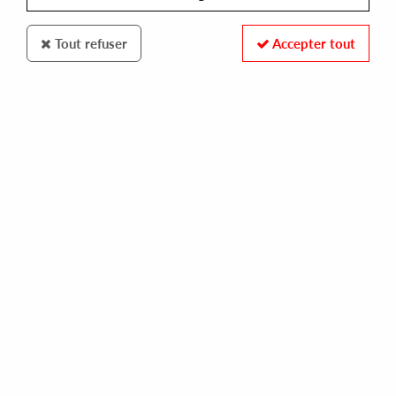
Tout refuser
Accepter tout
THEMA
D'MARC CANTU
that love you feel
10,00 €