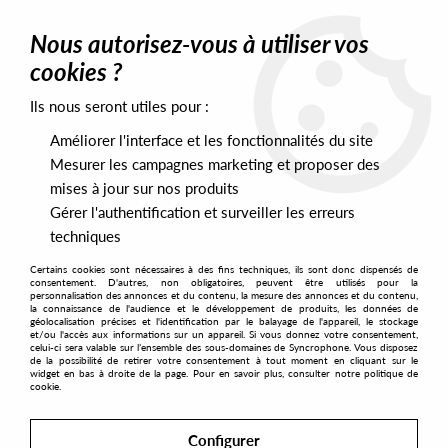
0
Nous autorisez-vous à utiliser vos
cookies ?
Ils nous seront utiles pour :
Home
>
Artists
>
Donarra
Améliorer l'interface et les fonctionnalités du site
Donarra
Mesurer les campagnes marketing et proposer des
mises à jour sur nos produits
Gérer l'authentification et surveiller les erreurs
SORT & FILTER
techniques
Certains cookies sont nécessaires à des fins techniques, ils sont donc dispensés de
PRESALES EXCLUSIVES
consentement. D'autres, non obligatoires, peuvent être utilisés pour la
personnalisation des annonces et du contenu, la mesure des annonces et du contenu,
la connaissance de l'audience et le développement de produits, les données de
géolocalisation précises et l'identification par le balayage de l'appareil, le stockage
1
et/ou l'accès aux informations sur un appareil. Si vous donnez votre consentement,
celui-ci sera valable sur l’ensemble des sous-domaines de Syncrophone. Vous disposez
de la possibilité de retirer votre consentement à tout moment en cliquant sur le
widget en bas à droite de la page. Pour en savoir plus, consulter notre politique de
cookie.
Configurer