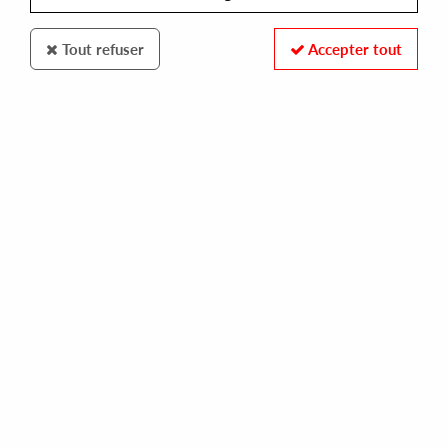
Tout refuser
Accepter tout
STAY UNDERGROUND IT PAYS
DONARRA
les sentiments de shiva
10,00 €