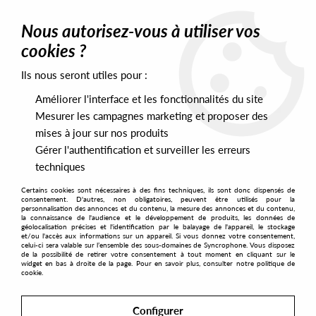
0
Nous autorisez-vous à utiliser vos
cookies ?
Ils nous seront utiles pour :
Home
>
Artists
>
Doomwork
Améliorer l'interface et les fonctionnalités du site
Doomwork
Mesurer les campagnes marketing et proposer des
mises à jour sur nos produits
Gérer l'authentification et surveiller les erreurs
SORT & FILTER
techniques
Certains cookies sont nécessaires à des fins techniques, ils sont donc dispensés de
PRESALES EXCLUSIVES
consentement. D'autres, non obligatoires, peuvent être utilisés pour la
personnalisation des annonces et du contenu, la mesure des annonces et du contenu,
la connaissance de l'audience et le développement de produits, les données de
géolocalisation précises et l'identification par le balayage de l'appareil, le stockage
1
et/ou l'accès aux informations sur un appareil. Si vous donnez votre consentement,
celui-ci sera valable sur l’ensemble des sous-domaines de Syncrophone. Vous disposez
de la possibilité de retirer votre consentement à tout moment en cliquant sur le
widget en bas à droite de la page. Pour en savoir plus, consulter notre politique de
cookie.
Configurer