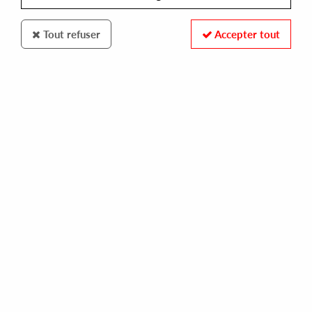
Tout refuser
Accepter tout
QUARTZ
DOOMWORK
nihil sine sole
10,00 €