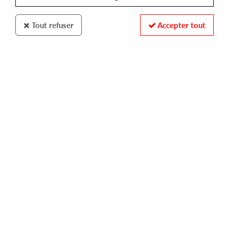
Tout refuser
Accepter tout
LIMONADA
DORIAN CHAVEZ
santiago de chile ep
10,00 €