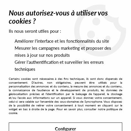
0
Nous autorisez-vous à utiliser vos
cookies ?
Ils nous seront utiles pour :
Home
>
Artists
>
Dorian Chavez
Améliorer l'interface et les fonctionnalités du site
Dorian Chavez
Mesurer les campagnes marketing et proposer des
mises à jour sur nos produits
Gérer l'authentification et surveiller les erreurs
SORT & FILTER
techniques
Certains cookies sont nécessaires à des fins techniques, ils sont donc dispensés de
PRESALES EXCLUSIVES
consentement. D'autres, non obligatoires, peuvent être utilisés pour la
personnalisation des annonces et du contenu, la mesure des annonces et du contenu,
la connaissance de l'audience et le développement de produits, les données de
géolocalisation précises et l'identification par le balayage de l'appareil, le stockage
1
et/ou l'accès aux informations sur un appareil. Si vous donnez votre consentement,
celui-ci sera valable sur l’ensemble des sous-domaines de Syncrophone. Vous disposez
de la possibilité de retirer votre consentement à tout moment en cliquant sur le
widget en bas à droite de la page. Pour en savoir plus, consulter notre politique de
cookie.
Configurer