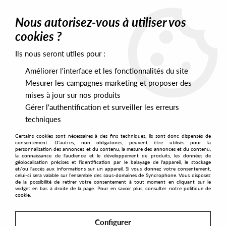
0
Nous autorisez-vous à utiliser vos
cookies ?
Ils nous seront utiles pour :
Home
>
Artists
>
Duplex
Améliorer l'interface et les fonctionnalités du site
Duplex
Mesurer les campagnes marketing et proposer des
mises à jour sur nos produits
Gérer l'authentification et surveiller les erreurs
SORT & FILTER
techniques
Certains cookies sont nécessaires à des fins techniques, ils sont donc dispensés de
PRESALES EXCLUSIVES
consentement. D'autres, non obligatoires, peuvent être utilisés pour la
personnalisation des annonces et du contenu, la mesure des annonces et du contenu,
la connaissance de l'audience et le développement de produits, les données de
géolocalisation précises et l'identification par le balayage de l'appareil, le stockage
1
et/ou l'accès aux informations sur un appareil. Si vous donnez votre consentement,
celui-ci sera valable sur l’ensemble des sous-domaines de Syncrophone. Vous disposez
de la possibilité de retirer votre consentement à tout moment en cliquant sur le
widget en bas à droite de la page. Pour en savoir plus, consulter notre politique de
cookie.
Configurer