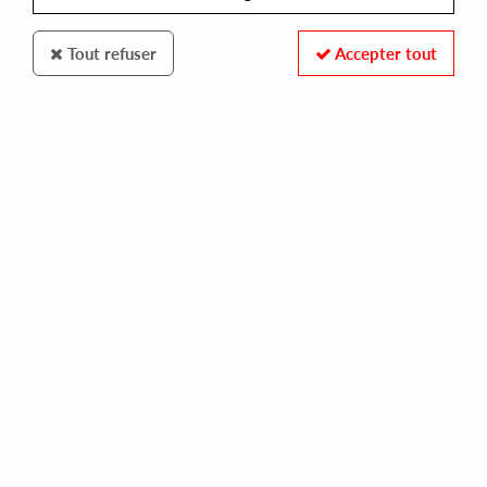
Tout refuser
Accepter tout
DPX RECORDINGS
DUPLEX
sunbeam
12,00 €