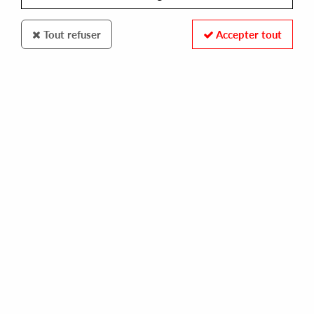
Tout refuser
Accepter tout
100% SECURE PAYMENT
Paiement sécurisé par carte bancaire et PayPal
FAST DELIVERY
Expédition 24/48h : Chronopost