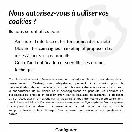
0
Nous autorisez-vous à utiliser vos
cookies ?
Ils nous seront utiles pour :
Home
>
Artists
>
Eiger Drums Propaganda
Améliorer l'interface et les fonctionnalités du site
Eiger Drums Propaganda
Mesurer les campagnes marketing et proposer des
mises à jour sur nos produits
Gérer l'authentification et surveiller les erreurs
SORT & FILTER
techniques
Certains cookies sont nécessaires à des fins techniques, ils sont donc dispensés de
PRESALES EXCLUSIVES
consentement. D'autres, non obligatoires, peuvent être utilisés pour la
personnalisation des annonces et du contenu, la mesure des annonces et du contenu,
la connaissance de l'audience et le développement de produits, les données de
géolocalisation précises et l'identification par le balayage de l'appareil, le stockage
No match found
et/ou l'accès aux informations sur un appareil. Si vous donnez votre consentement,
celui-ci sera valable sur l’ensemble des sous-domaines de Syncrophone. Vous disposez
de la possibilité de retirer votre consentement à tout moment en cliquant sur le
widget en bas à droite de la page. Pour en savoir plus, consulter notre politique de
cookie.
Configurer