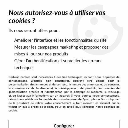
0
Nous autorisez-vous à utiliser vos
cookies ?
Ils nous seront utiles pour :
Home
>
Artists
>
Elodie Rama
Améliorer l'interface et les fonctionnalités du site
Elodie Rama
Mesurer les campagnes marketing et proposer des
mises à jour sur nos produits
Gérer l'authentification et surveiller les erreurs
SORT & FILTER
techniques
Certains cookies sont nécessaires à des fins techniques, ils sont donc dispensés de
PRESALES EXCLUSIVES
consentement. D'autres, non obligatoires, peuvent être utilisés pour la
personnalisation des annonces et du contenu, la mesure des annonces et du contenu,
la connaissance de l'audience et le développement de produits, les données de
géolocalisation précises et l'identification par le balayage de l'appareil, le stockage
1
et/ou l'accès aux informations sur un appareil. Si vous donnez votre consentement,
celui-ci sera valable sur l’ensemble des sous-domaines de Syncrophone. Vous disposez
de la possibilité de retirer votre consentement à tout moment en cliquant sur le
widget en bas à droite de la page. Pour en savoir plus, consulter notre politique de
cookie.
Configurer