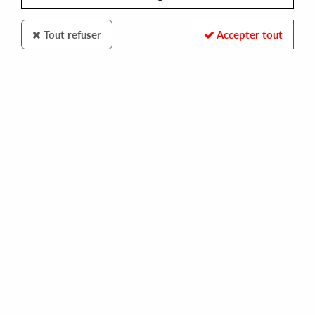
Tout refuser
Accepter tout
BATHURST
KENO / TRISTAN DE LIEGE
transatlantyk
30,00 €