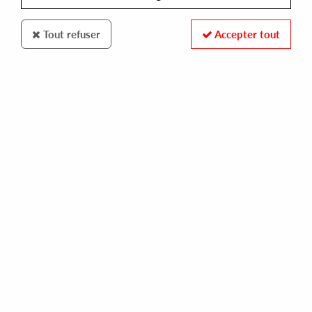
Tout refuser
Accepter tout
VERSATILE
EMMANUELLE PARRENIN, DETLEF WEINRICH
jours de grève
22,00 €