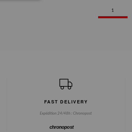
1
FAST DELIVERY
Expédition 24/48h : Chronopost
chronopost