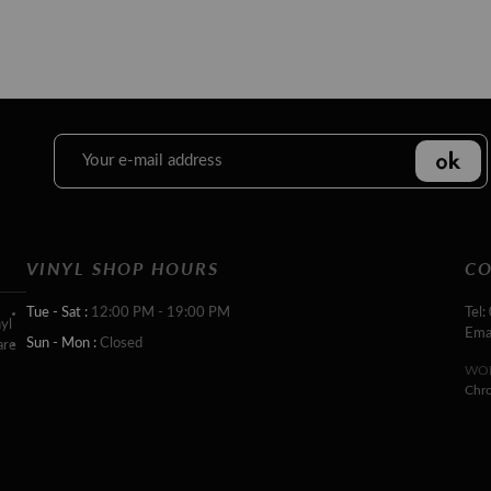
VINYL SHOP HOURS
CO
Tue - Sat :
12:00 PM - 19:00 PM
Tel:
yl
Ema
Sun - Mon :
Closed
are
WOR
Chr