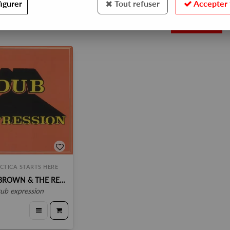
igurer
Tout refuser
Accepter 
1
CTICA STARTS HERE
ERROL BROWN & THE REVOLUTIONARIES
dub expression