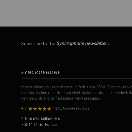
Subscribe to the
Syncrophone newsletter :
SYNCROPHONE
Independent vinyl record store in Paris since 2004. Shop house vin
records, techno records, disco vinyl, funk records, ambient vinyl. R
vinyl records and limited edition vinyl pressings.
4.9
- 161 Google reviews
4 Rue des Taillandiers
75011 Paris, France