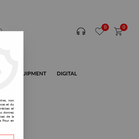
0
0
DJ EQUIPMENT
DIGITAL
utres, non
nces et du
récises et
vous donnez
osez de la
e. Pour en