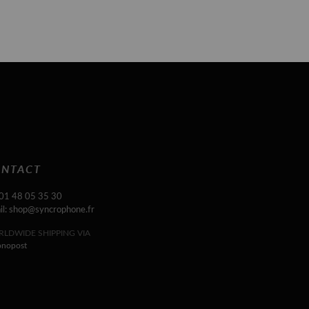
NTACT
 01 48 05 35 30
il: shop@syncrophone.fr
LDWIDE SHIPPING VIA
onopost