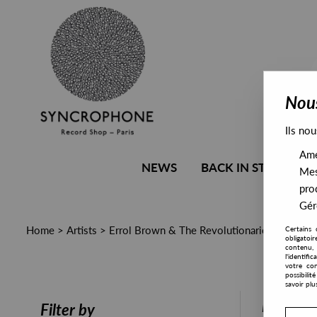
Nous
Ils nou
Amél
NEWS
BACK IN STOCK
Mes
pro
Gére
Home
>
Artists
>
Errol Brown & The Revolutionaries
Certains 
obligatoi
contenu, 
l'identifi
votre con
possibili
savoir plu
PRESALE
Filter by