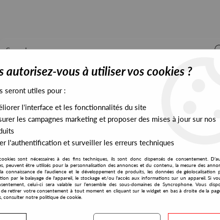
 autorisez-vous à utiliser vos cookies ?
s seront utiles pour :
iorer l'interface et les fonctionnalités du site
ALL STOCK
EXCLUSIVES
PRESALES EXCLUSIVES
urer les campagnes marketing et proposer des mises à jour sur nos
duits
r l'authentification et surveiller les erreurs techniques
cookies sont nécessaires à des fins techniques, ils sont donc dispensés de consentement. D'a
res, peuvent être utilisés pour la personnalisation des annonces et du contenu, la mesure des anno
la connaissance de l'audience et le développement de produits, les données de géolocalisation p
Errol Brown & The Revolutionaries
cation par le balayage de l'appareil, le stockage et/ou l'accès aux informations sur un appareil. Si 
sentement, celui-ci sera valable sur l’ensemble des sous-domaines de Syncrophone. Vous disp
té de retirer votre consentement à tout moment en cliquant sur le widget en bas à droite de la pag
s, consulter notre politique de cookie.
S EXCLUSIVES