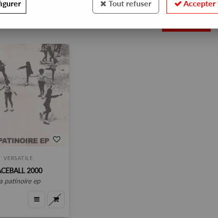
igurer
Tout refuser
Accepter 
1
VERSATILE
ACEBALL 2000
la patinoire ep