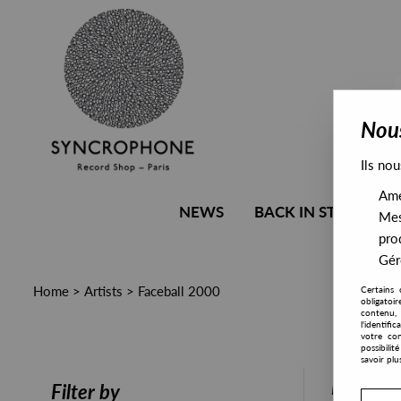
Nous
Ils nou
Amél
NEWS
BACK IN STOCK
Mes
pro
Gére
Home
>
Artists
>
Faceball 2000
Certains 
obligatoi
contenu, 
l'identifi
votre con
possibili
savoir plu
PRESALE
Filter by