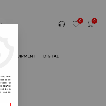
0
0
DJ EQUIPMENT
DIGITAL
utres, non
nces et du
récises et
vous donnez
osez de la
e. Pour en