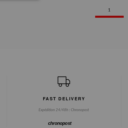
1
FAST DELIVERY
Expédition 24/48h : Chronopost
chronopost