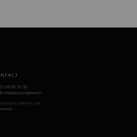
NTACT
 01 48 05 35 30
il: shop@syncrophone.fr
LDWIDE SHIPPING VIA
onopost