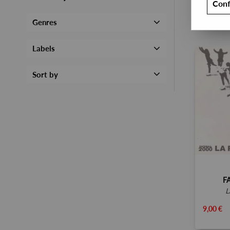
Conf
Genres
Labels
Sort by
F
9,00 €