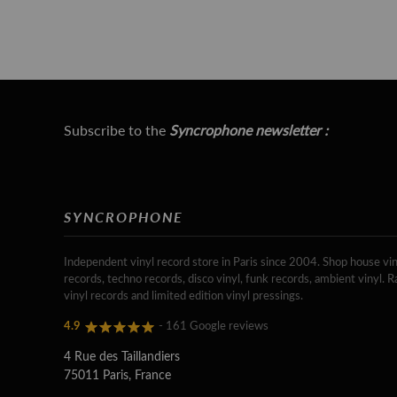
Subscribe to the
Syncrophone newsletter :
SYNCROPHONE
Independent vinyl record store in Paris since 2004. Shop house vin
records, techno records, disco vinyl, funk records, ambient vinyl. R
vinyl records and limited edition vinyl pressings.
4.9
- 161 Google reviews
4 Rue des Taillandiers
75011 Paris, France