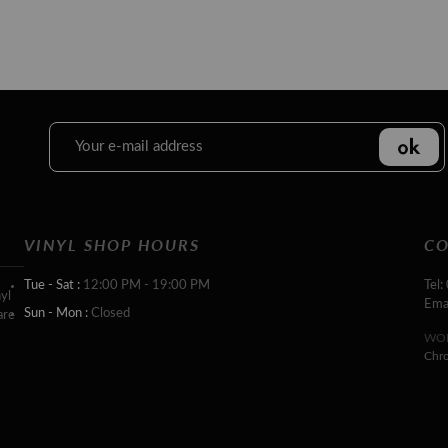
VINYL SHOP HOURS
CO
Tue - Sat :
12:00 PM - 19:00 PM
Tel:
yl
Ema
Sun - Mon :
Closed
are
WOR
Chr