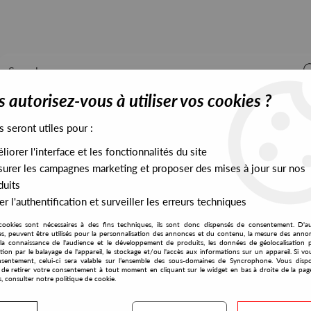
 autorisez-vous à utiliser vos cookies ?
s seront utiles pour :
iorer l'interface et les fonctionnalités du site
ALL STOCK
EXCLUSIVES
PRESALES EXCLUSIVES
urer les campagnes marketing et proposer des mises à jour sur nos
duits
r l'authentification et surveiller les erreurs techniques
cookies sont nécessaires à des fins techniques, ils sont donc dispensés de consentement. D'a
res, peuvent être utilisés pour la personnalisation des annonces et du contenu, la mesure des anno
la connaissance de l'audience et le développement de produits, les données de géolocalisation p
Faceball 2000
cation par le balayage de l'appareil, le stockage et/ou l'accès aux informations sur un appareil. Si 
sentement, celui-ci sera valable sur l’ensemble des sous-domaines de Syncrophone. Vous disp
té de retirer votre consentement à tout moment en cliquant sur le widget en bas à droite de la pag
s, consulter notre politique de cookie.
S EXCLUSIVES