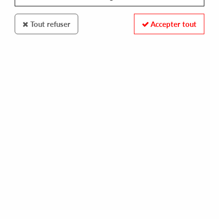
Tout refuser
Accepter tout
SONY
FAF LA RAGE
c'est ma cause
10,00 €