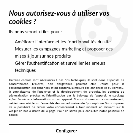
0
Nous autorisez-vous à utiliser vos
cookies ?
Ils nous seront utiles pour :
Home
>
Artists
>
Faf La Rage
Améliorer l'interface et les fonctionnalités du site
Faf La Rage
Mesurer les campagnes marketing et proposer des
mises à jour sur nos produits
Gérer l'authentification et surveiller les erreurs
SORT & FILTER
techniques
Certains cookies sont nécessaires à des fins techniques, ils sont donc dispensés de
PRESALES EXCLUSIVES
consentement. D'autres, non obligatoires, peuvent être utilisés pour la
personnalisation des annonces et du contenu, la mesure des annonces et du contenu,
la connaissance de l'audience et le développement de produits, les données de
géolocalisation précises et l'identification par le balayage de l'appareil, le stockage
1
et/ou l'accès aux informations sur un appareil. Si vous donnez votre consentement,
celui-ci sera valable sur l’ensemble des sous-domaines de Syncrophone. Vous disposez
de la possibilité de retirer votre consentement à tout moment en cliquant sur le
widget en bas à droite de la page. Pour en savoir plus, consulter notre politique de
cookie.
Configurer