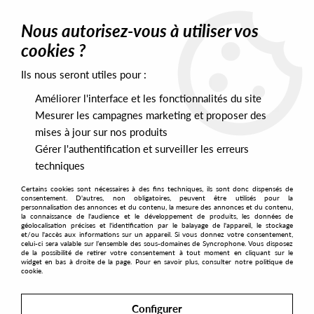
0
Nous autorisez-vous à utiliser vos
cookies ?
Ils nous seront utiles pour :
Home
>
Artists
>
FGTH
Améliorer l'interface et les fonctionnalités du site
FGTH
Mesurer les campagnes marketing et proposer des
mises à jour sur nos produits
Gérer l'authentification et surveiller les erreurs
SORT & FILTER
techniques
Certains cookies sont nécessaires à des fins techniques, ils sont donc dispensés de
PRESALES EXCLUSIVES
consentement. D'autres, non obligatoires, peuvent être utilisés pour la
personnalisation des annonces et du contenu, la mesure des annonces et du contenu,
la connaissance de l'audience et le développement de produits, les données de
géolocalisation précises et l'identification par le balayage de l'appareil, le stockage
1
et/ou l'accès aux informations sur un appareil. Si vous donnez votre consentement,
celui-ci sera valable sur l’ensemble des sous-domaines de Syncrophone. Vous disposez
de la possibilité de retirer votre consentement à tout moment en cliquant sur le
widget en bas à droite de la page. Pour en savoir plus, consulter notre politique de
cookie.
Configurer