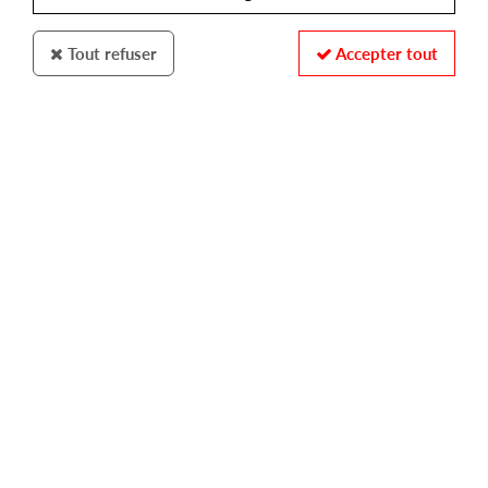
Tout refuser
Accepter tout
NO LABEL
D.A.T./F.G.T.H.
relax sex mix (180g vinyl)
10,00 €