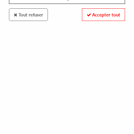
Tout refuser
Accepter tout
KRAKATOA
FRANCO CAZZOLA
stadium (phil weeks remix)
10,00 €