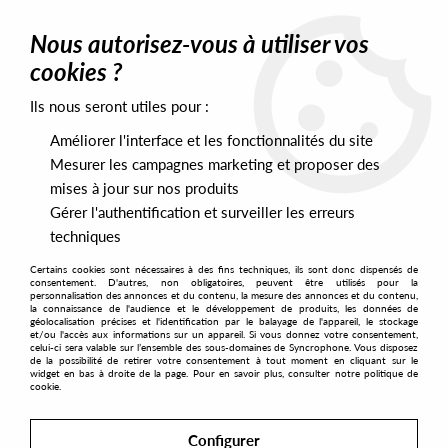
0
Nous autorisez-vous à utiliser vos
cookies ?
Ils nous seront utiles pour :
Home
>
Artists
>
Franco Cazzola
Améliorer l'interface et les fonctionnalités du site
Franco Cazzola
Mesurer les campagnes marketing et proposer des
mises à jour sur nos produits
Gérer l'authentification et surveiller les erreurs
SORT & FILTER
techniques
Certains cookies sont nécessaires à des fins techniques, ils sont donc dispensés de
PRESALES EXCLUSIVES
consentement. D'autres, non obligatoires, peuvent être utilisés pour la
personnalisation des annonces et du contenu, la mesure des annonces et du contenu,
la connaissance de l'audience et le développement de produits, les données de
géolocalisation précises et l'identification par le balayage de l'appareil, le stockage
1
et/ou l'accès aux informations sur un appareil. Si vous donnez votre consentement,
celui-ci sera valable sur l’ensemble des sous-domaines de Syncrophone. Vous disposez
de la possibilité de retirer votre consentement à tout moment en cliquant sur le
widget en bas à droite de la page. Pour en savoir plus, consulter notre politique de
cookie.
Configurer