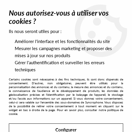
0
Nous autorisez-vous à utiliser vos
cookies ?
Ils nous seront utiles pour :
Home
>
Artists
>
Frank & Tony
Améliorer l'interface et les fonctionnalités du site
Frank & Tony
Mesurer les campagnes marketing et proposer des
mises à jour sur nos produits
Gérer l'authentification et surveiller les erreurs
SORT & FILTER
techniques
Certains cookies sont nécessaires à des fins techniques, ils sont donc dispensés de
PRESALES EXCLUSIVES
consentement. D'autres, non obligatoires, peuvent être utilisés pour la
personnalisation des annonces et du contenu, la mesure des annonces et du contenu,
la connaissance de l'audience et le développement de produits, les données de
géolocalisation précises et l'identification par le balayage de l'appareil, le stockage
1
et/ou l'accès aux informations sur un appareil. Si vous donnez votre consentement,
celui-ci sera valable sur l’ensemble des sous-domaines de Syncrophone. Vous disposez
de la possibilité de retirer votre consentement à tout moment en cliquant sur le
widget en bas à droite de la page. Pour en savoir plus, consulter notre politique de
cookie.
Configurer