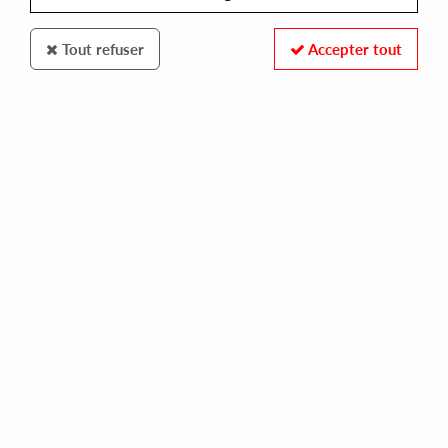
Tout refuser
Accepter tout
SCISSOR AND THREAD
FRANK & TONY/SOLO ANDATA
under the jaguar sun
10,00 €