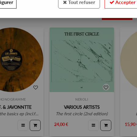
igurer
Tout refuser
Accepter 
15
HONOGRAMME
NEROLI
.F. & JAVONNTTE
VARIOUS ARTISTS
 basics ep (incl.fred p remix)
the first circle (2nd edition)
24,00 €
15,90 