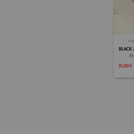
PE
BLACK 
e
35,00 €