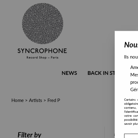
Nous
Ils nou
Amél
NEWS
BACK IN STOCK
Mes
pro
Gére
Home
>
Artists
>
Fred P
Certains 
obligatoi
contenu, 
l'identifi
votre con
possibili
savoir plu
PRESALE
Filter by