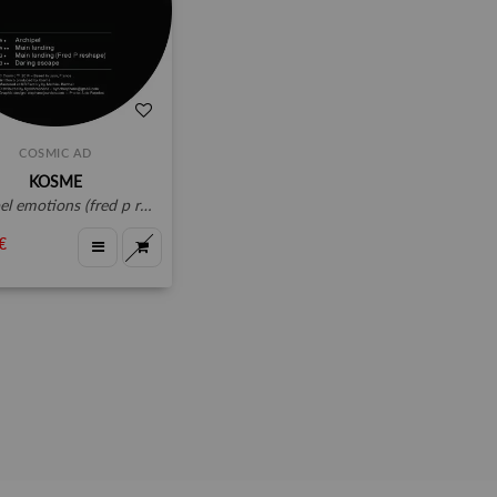
COSMIC AD
KOSME
el emotions (fred p remix)
€