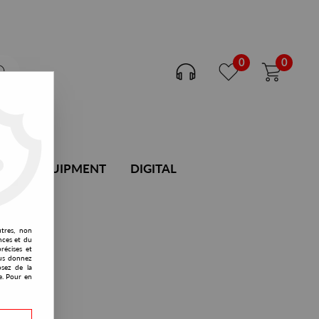
0
0
DJ EQUIPMENT
DIGITAL
utres, non
nces et du
récises et
vous donnez
osez de la
e. Pour en