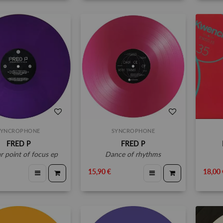
SYNCROPHONE
SYNCROPHONE
FRED P
FRED P
lar point of focus ep
dance of rhythms
15,90 €
18,00 