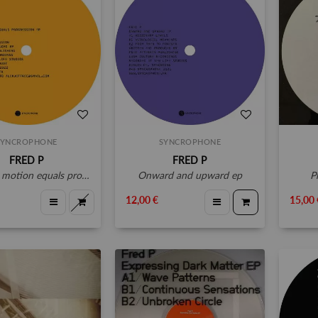
SYNCROPHONE
SYNCROPHONE
FRED P
FRED P
tion equals progression ep
onward and upward ep
12,00 €
15,00 