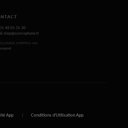
NTACT
 01 48 05 35 30
il: shop@syncrophone.fr
LDWIDE SHIPPING VIA
onopost
lité App
|
Conditions d'Utilisation App