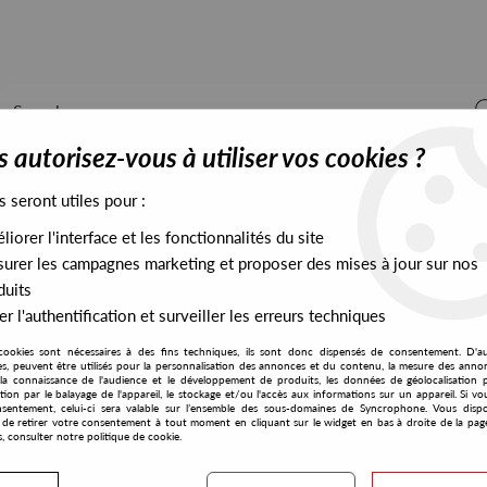
 autorisez-vous à utiliser vos cookies ?
s seront utiles pour :
iorer l'interface et les fonctionnalités du site
ALL STOCK
EXCLUSIVES
PRESALES EXCLUSIVES
urer les campagnes marketing et proposer des mises à jour sur nos
duits
r l'authentification et surveiller les erreurs techniques
cookies sont nécessaires à des fins techniques, ils sont donc dispensés de consentement. D'a
res, peuvent être utilisés pour la personnalisation des annonces et du contenu, la mesure des anno
la connaissance de l'audience et le développement de produits, les données de géolocalisation p
Fred P
cation par le balayage de l'appareil, le stockage et/ou l'accès aux informations sur un appareil. Si 
sentement, celui-ci sera valable sur l’ensemble des sous-domaines de Syncrophone. Vous disp
té de retirer votre consentement à tout moment en cliquant sur le widget en bas à droite de la pag
s, consulter notre politique de cookie.
S EXCLUSIVES