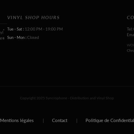
VINYL SHOP HOURS
CO
Tue - Sat :
12:00 PM - 19:00 PM
Tel:
yl
Ema
Sun - Mon :
Closed
are
WOR
Chr
Copyright 2025 Syncrophone - Distribution and Vinyl Shop
Mentions légales
|
Contact
|
Politique de Confidentia