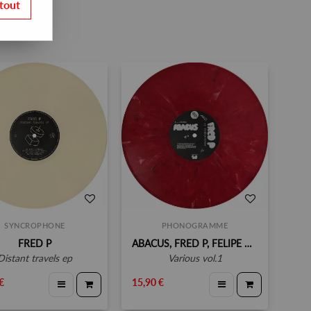
tout
SYNCROPHONE
PHONOGRAMME
FRED P
ABACUS, FRED P, FELIPE GORDON, BYRON THE AQUARIUS
distant travels ep
various vol.1
€
15,90 €