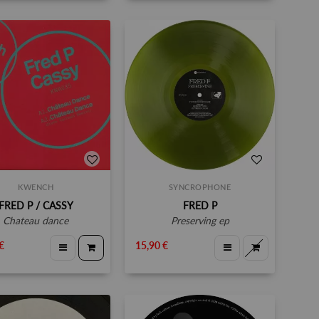
KWENCH
SYNCROPHONE
FRED P / CASSY
FRED P
chateau dance
preserving ep
€
15,90 €