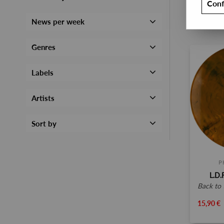
Conf
News per week
Genres
Labels
Artists
Sort by
P
L.D
back to the
15,90 €