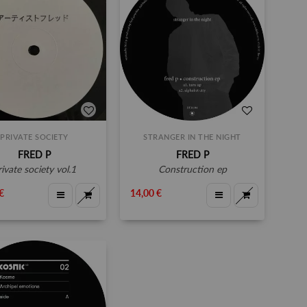
PRIVATE SOCIETY
STRANGER IN THE NIGHT
FRED P
FRED P
private society vol.1
construction ep
€
14,00 €