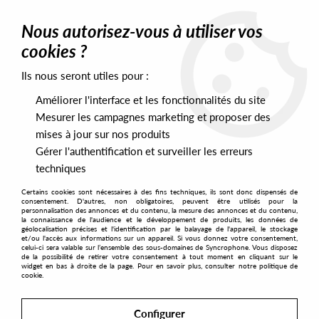
0
Nous autorisez-vous à utiliser vos
cookies ?
Ils nous seront utiles pour :
Home
>
Artists
>
Fred's O.G.
Améliorer l'interface et les fonctionnalités du site
Fred's O.G.
Mesurer les campagnes marketing et proposer des
mises à jour sur nos produits
Gérer l'authentification et surveiller les erreurs
SORT & FILTER
techniques
Certains cookies sont nécessaires à des fins techniques, ils sont donc dispensés de
PRESALES EXCLUSIVES
consentement. D'autres, non obligatoires, peuvent être utilisés pour la
personnalisation des annonces et du contenu, la mesure des annonces et du contenu,
la connaissance de l'audience et le développement de produits, les données de
géolocalisation précises et l'identification par le balayage de l'appareil, le stockage
1
et/ou l'accès aux informations sur un appareil. Si vous donnez votre consentement,
celui-ci sera valable sur l’ensemble des sous-domaines de Syncrophone. Vous disposez
de la possibilité de retirer votre consentement à tout moment en cliquant sur le
widget en bas à droite de la page. Pour en savoir plus, consulter notre politique de
cookie.
Configurer