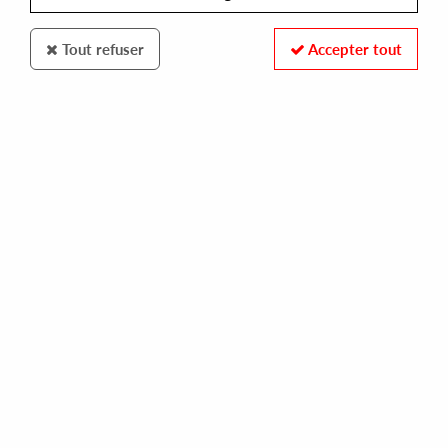
Tout refuser
Accepter tout
FRED FADES & JAWNRICE
luv neva fades
32,00 €