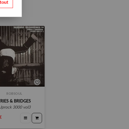
tout
ROBSOUL
FRIES & BRIDGES
uprock 3000 vol3
€