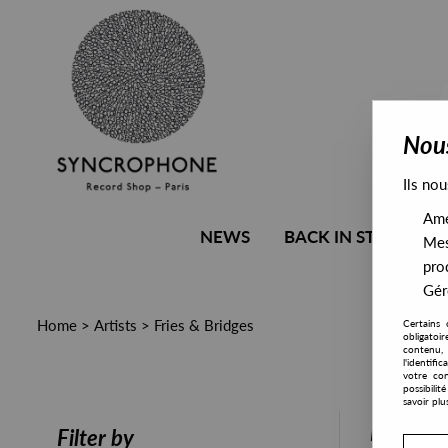
Nous
Ils nou
Amél
NEWS
BACK IN STOCK
Mes
pro
Gére
Home
>
Artists
>
Fries & Bridges
Certains 
obligatoi
contenu, 
l'identifi
votre con
possibili
savoir plu
PRESALE
Filter by