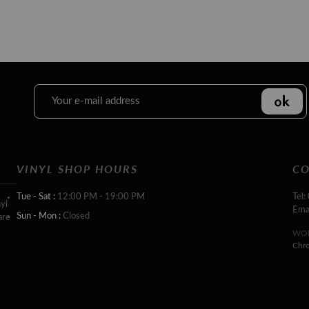
VINYL SHOP HOURS
CO
Tue - Sat :
12:00 PM - 19:00 PM
Tel:
yl
Ema
Sun - Mon :
Closed
are
WOR
Chr