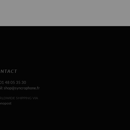
NTACT
 01 48 05 35 30
il: shop@syncrophone.fr
LDWIDE SHIPPING VIA
onopost