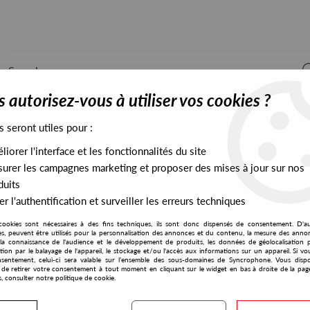
 autorisez-vous à utiliser vos cookies ?
s seront utiles pour :
iorer l'interface et les fonctionnalités du site
ALL STOCK
EXCLUSIVES
PRESALES EXCLUSIVES
urer les campagnes marketing et proposer des mises à jour sur nos
duits
r l'authentification et surveiller les erreurs techniques
cookies sont nécessaires à des fins techniques, ils sont donc dispensés de consentement. D'a
res, peuvent être utilisés pour la personnalisation des annonces et du contenu, la mesure des anno
la connaissance de l'audience et le développement de produits, les données de géolocalisation p
Fries & Bridges
cation par le balayage de l'appareil, le stockage et/ou l'accès aux informations sur un appareil. Si 
sentement, celui-ci sera valable sur l’ensemble des sous-domaines de Syncrophone. Vous disp
té de retirer votre consentement à tout moment en cliquant sur le widget en bas à droite de la pag
s, consulter notre politique de cookie.
S EXCLUSIVES