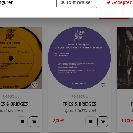
igurer
Tout refuser
Accepter 
3
ROBSOUL
ROBSOUL
IES & BRIDGES
FRIES & BRIDGES
just because
uprock 3000 vol4
9,00 €
10,00 