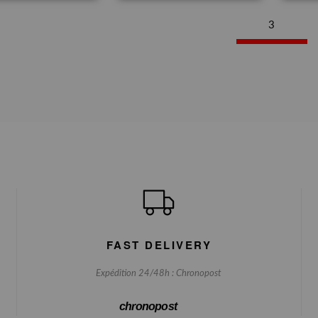
3
FAST DELIVERY
Expédition 24/48h : Chronopost
chronopost