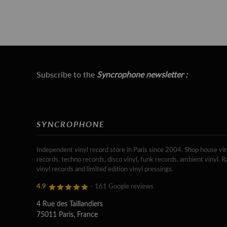
Subscribe to the
Syncrophone newsletter :
SYNCROPHONE
Independent vinyl record store in Paris since 2004. Shop house vin
records, techno records, disco vinyl, funk records, ambient vinyl. R
vinyl records and limited edition vinyl pressings.
4.9
- 161 Google reviews
4 Rue des Taillandiers
75011 Paris, France