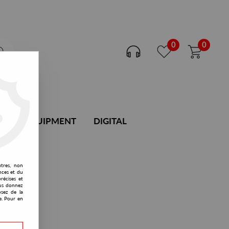
0
0
DJ EQUIPMENT
DIGITAL
utres, non
nces et du
récises et
vous donnez
osez de la
e. Pour en