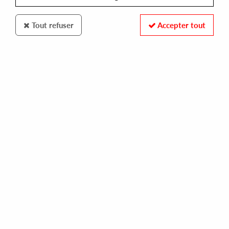
Tout refuser
Accepter tout
DKO RECORDS
GABRIEL
33 curial ep
10,00 €