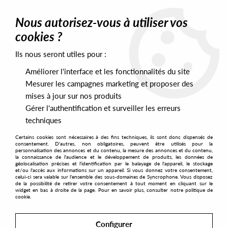
0
Nous autorisez-vous à utiliser vos
cookies ?
Ils nous seront utiles pour :
Home
>
Artists
>
Gabriel
Améliorer l'interface et les fonctionnalités du site
Gabriel
Mesurer les campagnes marketing et proposer des
mises à jour sur nos produits
Gérer l'authentification et surveiller les erreurs
SORT & FILTER
techniques
Certains cookies sont nécessaires à des fins techniques, ils sont donc dispensés de
PRESALES EXCLUSIVES
consentement. D'autres, non obligatoires, peuvent être utilisés pour la
personnalisation des annonces et du contenu, la mesure des annonces et du contenu,
la connaissance de l'audience et le développement de produits, les données de
géolocalisation précises et l'identification par le balayage de l'appareil, le stockage
1
et/ou l'accès aux informations sur un appareil. Si vous donnez votre consentement,
celui-ci sera valable sur l’ensemble des sous-domaines de Syncrophone. Vous disposez
de la possibilité de retirer votre consentement à tout moment en cliquant sur le
widget en bas à droite de la page. Pour en savoir plus, consulter notre politique de
cookie.
Configurer