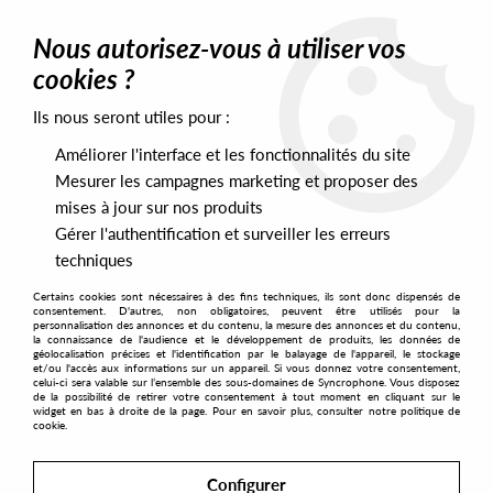
0
Nous autorisez-vous à utiliser vos
cookies ?
Ils nous seront utiles pour :
Home
>
Artists
>
Galaxians
Améliorer l'interface et les fonctionnalités du site
Galaxians
Mesurer les campagnes marketing et proposer des
mises à jour sur nos produits
Gérer l'authentification et surveiller les erreurs
SORT & FILTER
techniques
Certains cookies sont nécessaires à des fins techniques, ils sont donc dispensés de
PRESALES EXCLUSIVES
consentement. D'autres, non obligatoires, peuvent être utilisés pour la
personnalisation des annonces et du contenu, la mesure des annonces et du contenu,
la connaissance de l'audience et le développement de produits, les données de
géolocalisation précises et l'identification par le balayage de l'appareil, le stockage
1
et/ou l'accès aux informations sur un appareil. Si vous donnez votre consentement,
celui-ci sera valable sur l’ensemble des sous-domaines de Syncrophone. Vous disposez
de la possibilité de retirer votre consentement à tout moment en cliquant sur le
widget en bas à droite de la page. Pour en savoir plus, consulter notre politique de
cookie.
Configurer