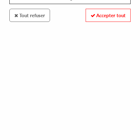
Tout refuser
Accepter tout
STARGAZE
GALAXIANS
chemical reaction
28,00 €