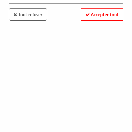
Tout refuser
Accepter tout
ETHEREAL SOUND
GARBEN EDEN
tune in drop out ep
10,00 €