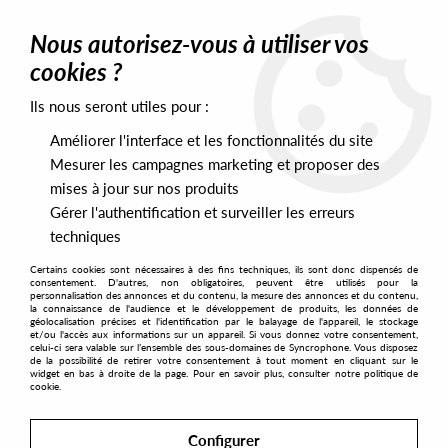
0
Nous autorisez-vous à utiliser vos
cookies ?
Ils nous seront utiles pour :
Home
>
Artists
>
Garben Eden
Améliorer l'interface et les fonctionnalités du site
Garben Eden
Mesurer les campagnes marketing et proposer des
mises à jour sur nos produits
Gérer l'authentification et surveiller les erreurs
SORT & FILTER
techniques
Certains cookies sont nécessaires à des fins techniques, ils sont donc dispensés de
PRESALES EXCLUSIVES
consentement. D'autres, non obligatoires, peuvent être utilisés pour la
personnalisation des annonces et du contenu, la mesure des annonces et du contenu,
la connaissance de l'audience et le développement de produits, les données de
géolocalisation précises et l'identification par le balayage de l'appareil, le stockage
1
et/ou l'accès aux informations sur un appareil. Si vous donnez votre consentement,
celui-ci sera valable sur l’ensemble des sous-domaines de Syncrophone. Vous disposez
de la possibilité de retirer votre consentement à tout moment en cliquant sur le
widget en bas à droite de la page. Pour en savoir plus, consulter notre politique de
cookie.
Configurer