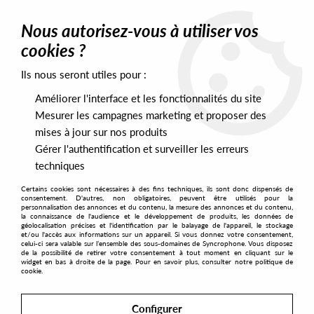
0
Nous autorisez-vous à utiliser vos
cookies ?
Ils nous seront utiles pour :
Home
>
Artists
>
Gateway Shuffle
Améliorer l'interface et les fonctionnalités du site
Gateway Shuffle
Mesurer les campagnes marketing et proposer des
mises à jour sur nos produits
Gérer l'authentification et surveiller les erreurs
SORT & FILTER
techniques
Certains cookies sont nécessaires à des fins techniques, ils sont donc dispensés de
PRESALES EXCLUSIVES
consentement. D'autres, non obligatoires, peuvent être utilisés pour la
personnalisation des annonces et du contenu, la mesure des annonces et du contenu,
la connaissance de l'audience et le développement de produits, les données de
géolocalisation précises et l'identification par le balayage de l'appareil, le stockage
1
et/ou l'accès aux informations sur un appareil. Si vous donnez votre consentement,
celui-ci sera valable sur l’ensemble des sous-domaines de Syncrophone. Vous disposez
de la possibilité de retirer votre consentement à tout moment en cliquant sur le
widget en bas à droite de la page. Pour en savoir plus, consulter notre politique de
cookie.
Configurer