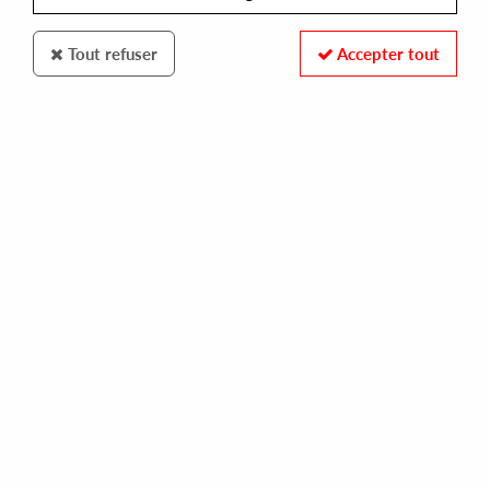
Tout refuser
Accepter tout
OPEN SPACE
GATEWAY SHUFFLE
digital lifeline
14,00 €