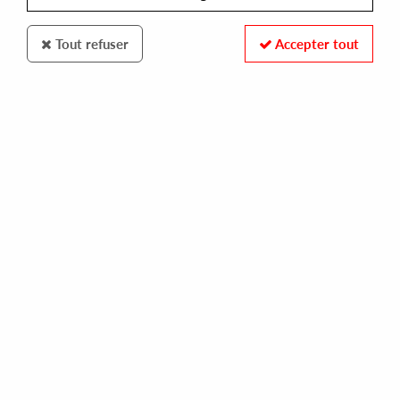
Tout refuser
Accepter tout
BALLANCE ALLIANCE
GSM
life
10,00 €