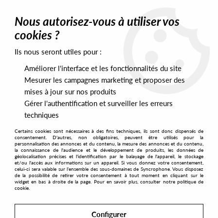
0
Nous autorisez-vous à utiliser vos
cookies ?
Ils nous seront utiles pour :
Home
>
Artists
>
GSM
Améliorer l'interface et les fonctionnalités du site
GSM
Mesurer les campagnes marketing et proposer des
mises à jour sur nos produits
Gérer l'authentification et surveiller les erreurs
SORT & FILTER
techniques
Certains cookies sont nécessaires à des fins techniques, ils sont donc dispensés de
PRESALES EXCLUSIVES
consentement. D'autres, non obligatoires, peuvent être utilisés pour la
personnalisation des annonces et du contenu, la mesure des annonces et du contenu,
la connaissance de l'audience et le développement de produits, les données de
géolocalisation précises et l'identification par le balayage de l'appareil, le stockage
1
et/ou l'accès aux informations sur un appareil. Si vous donnez votre consentement,
celui-ci sera valable sur l’ensemble des sous-domaines de Syncrophone. Vous disposez
de la possibilité de retirer votre consentement à tout moment en cliquant sur le
widget en bas à droite de la page. Pour en savoir plus, consulter notre politique de
cookie.
Configurer