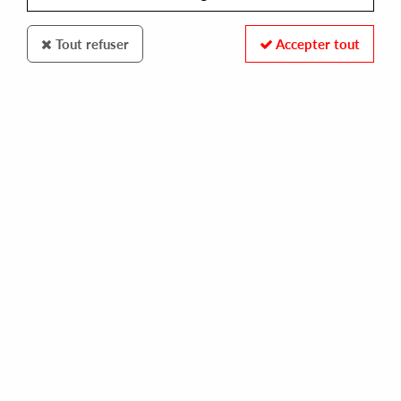
Tout refuser
Accepter tout
PHONOGEAR
GUNNTER
paris match ep
14,00 €