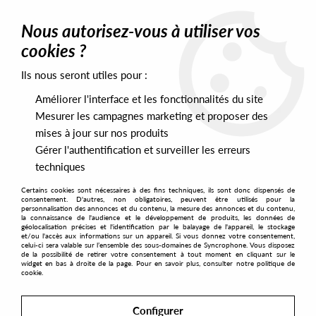
0
Nous autorisez-vous à utiliser vos
cookies ?
Ils nous seront utiles pour :
Home
>
Artists
>
Gunnter
Améliorer l'interface et les fonctionnalités du site
Gunnter
Mesurer les campagnes marketing et proposer des
mises à jour sur nos produits
Gérer l'authentification et surveiller les erreurs
SORT & FILTER
techniques
Certains cookies sont nécessaires à des fins techniques, ils sont donc dispensés de
PRESALES EXCLUSIVES
consentement. D'autres, non obligatoires, peuvent être utilisés pour la
personnalisation des annonces et du contenu, la mesure des annonces et du contenu,
la connaissance de l'audience et le développement de produits, les données de
géolocalisation précises et l'identification par le balayage de l'appareil, le stockage
10
et/ou l'accès aux informations sur un appareil. Si vous donnez votre consentement,
celui-ci sera valable sur l’ensemble des sous-domaines de Syncrophone. Vous disposez
de la possibilité de retirer votre consentement à tout moment en cliquant sur le
widget en bas à droite de la page. Pour en savoir plus, consulter notre politique de
cookie.
Configurer