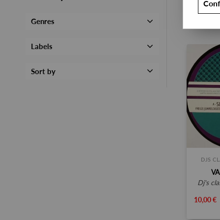
Conf
Genres
Labels
Sort by
DJS C
VA
dj's c
10,00 €