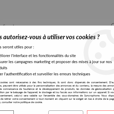
 autorisez-vous à utiliser vos cookies ?
s seront utiles pour :
iorer l'interface et les fonctionnalités du site
ALL STOCK
EXCLUSIVES
PRESALES EXCLUSIVES
urer les campagnes marketing et proposer des mises à jour sur nos
duits
r l'authentification et surveiller les erreurs techniques
cookies sont nécessaires à des fins techniques, ils sont donc dispensés de consentement. D'a
res, peuvent être utilisés pour la personnalisation des annonces et du contenu, la mesure des anno
la connaissance de l'audience et le développement de produits, les données de géolocalisation p
Hercules
cation par le balayage de l'appareil, le stockage et/ou l'accès aux informations sur un appareil. Si 
sentement, celui-ci sera valable sur l’ensemble des sous-domaines de Syncrophone. Vous disp
té de retirer votre consentement à tout moment en cliquant sur le widget en bas à droite de la pag
s, consulter notre politique de cookie.
S EXCLUSIVES