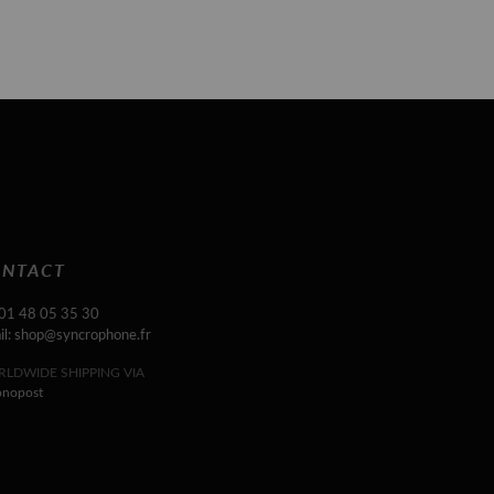
NTACT
 01 48 05 35 30
il: shop@syncrophone.fr
LDWIDE SHIPPING VIA
onopost