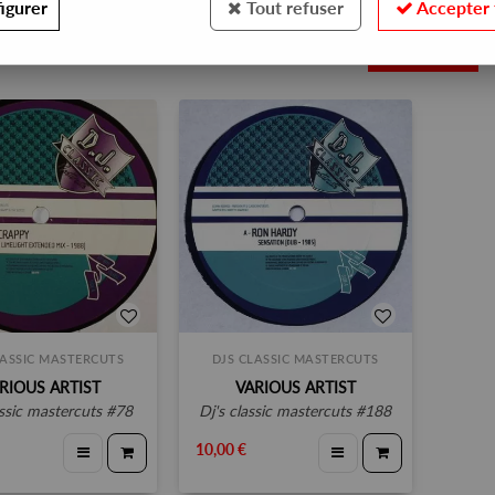
igurer
Tout refuser
Accepter 
2
LASSIC MASTERCUTS
DJS CLASSIC MASTERCUTS
RIOUS ARTIST
VARIOUS ARTIST
lassic mastercuts #78
dj's classic mastercuts #188
10,00 €