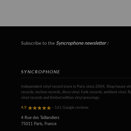
Subscribe to the
Syncrophone newsletter :
SYNCROPHONE
Independent vinyl record store in Paris since 2004. Shop house vin
records, techno records, disco vinyl, funk records, ambient vinyl. R
vinyl records and limited edition vinyl pressings.
4.9
- 161 Google reviews
4 Rue des Taillandiers
75011 Paris, France