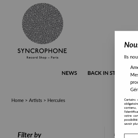
Nous
Ils nou
Amél
NEWS
BACK IN STOCK
Mes
pro
Gére
Home
>
Artists
>
Hercules
Certains 
obligatoi
contenu, 
l'identifi
votre con
possibili
savoir plu
PRESALE
Filter by