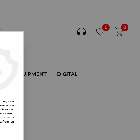
0
0
DJ EQUIPMENT
DIGITAL
utres, non
nces et du
récises et
vous donnez
osez de la
e. Pour en