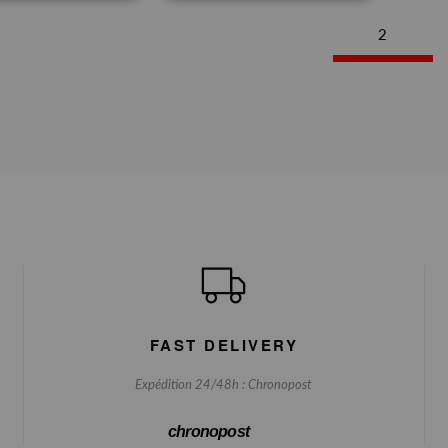
2
FAST DELIVERY
Expédition 24/48h : Chronopost
chronopost