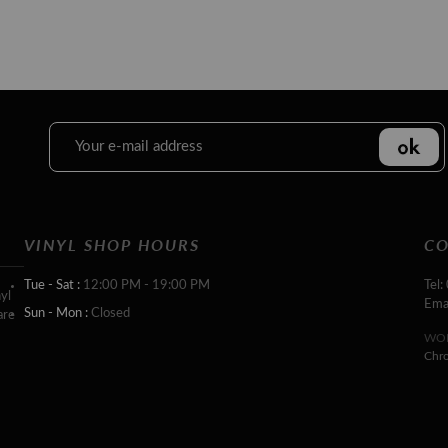
VINYL SHOP HOURS
CO
Tue - Sat :
12:00 PM - 19:00 PM
Tel:
yl
Ema
Sun - Mon :
Closed
are
WOR
Chr