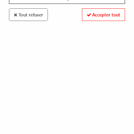
Tout refuser
Accepter tout
ROBSOUL
HIDETO OMURA
move it like you know
10,00 €