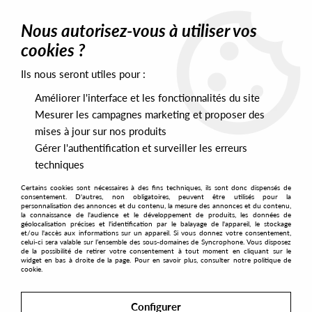
0
Nous autorisez-vous à utiliser vos
cookies ?
Ils nous seront utiles pour :
Home
>
Artists
>
Hideto Omura
Améliorer l'interface et les fonctionnalités du site
Hideto Omura
Mesurer les campagnes marketing et proposer des
mises à jour sur nos produits
Gérer l'authentification et surveiller les erreurs
SORT & FILTER
techniques
Certains cookies sont nécessaires à des fins techniques, ils sont donc dispensés de
PRESALES EXCLUSIVES
consentement. D'autres, non obligatoires, peuvent être utilisés pour la
personnalisation des annonces et du contenu, la mesure des annonces et du contenu,
la connaissance de l'audience et le développement de produits, les données de
géolocalisation précises et l'identification par le balayage de l'appareil, le stockage
1
et/ou l'accès aux informations sur un appareil. Si vous donnez votre consentement,
celui-ci sera valable sur l’ensemble des sous-domaines de Syncrophone. Vous disposez
de la possibilité de retirer votre consentement à tout moment en cliquant sur le
widget en bas à droite de la page. Pour en savoir plus, consulter notre politique de
cookie.
Configurer