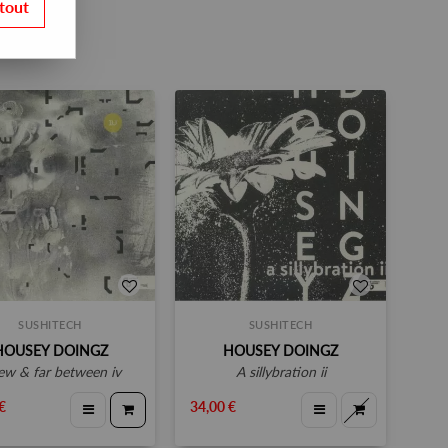
tout
SUSHITECH
SUSHITECH
HOUSEY DOINGZ
HOUSEY DOINGZ
 few & far between iv
a sillybration ii
€
34,00 €