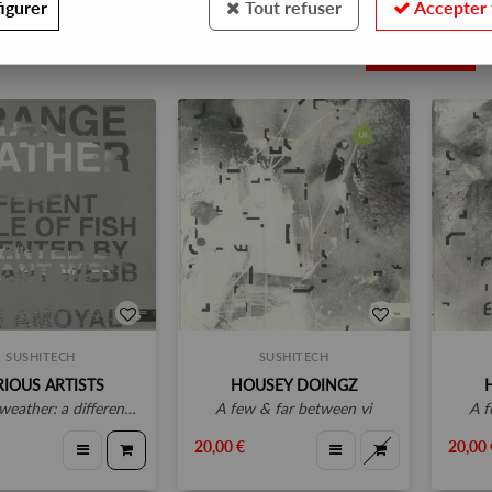
igurer
Tout refuser
Accepter 
6
SUSHITECH
SUSHITECH
RIOUS ARTISTS
HOUSEY DOINGZ
kettle of fish (feat housey doingz, the ron honey experience, space bunny)
a few & far between vi
a
20,00 €
20,00 