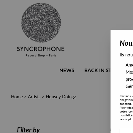
Nous
Ils nou
Amél
NEWS
BACK IN STOCK
Mes
pro
Gére
Home
>
Artists
>
Housey Doingz
Certains 
obligatoi
contenu, 
l'identifi
votre con
possibili
savoir plu
PRESALE
Filter by