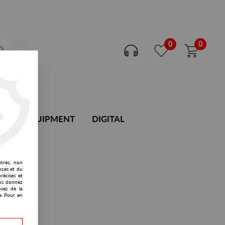
0
0
DJ EQUIPMENT
DIGITAL
utres, non
nces et du
récises et
vous donnez
osez de la
e. Pour en