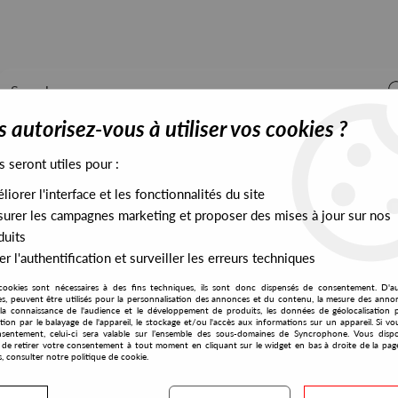
 autorisez-vous à utiliser vos cookies ?
s seront utiles pour :
iorer l'interface et les fonctionnalités du site
ALL STOCK
EXCLUSIVES
PRESALES EXCLUSIVES
urer les campagnes marketing et proposer des mises à jour sur nos
duits
r l'authentification et surveiller les erreurs techniques
cookies sont nécessaires à des fins techniques, ils sont donc dispensés de consentement. D'a
res, peuvent être utilisés pour la personnalisation des annonces et du contenu, la mesure des anno
la connaissance de l'audience et le développement de produits, les données de géolocalisation p
Housey Doingz
cation par le balayage de l'appareil, le stockage et/ou l'accès aux informations sur un appareil. Si 
sentement, celui-ci sera valable sur l’ensemble des sous-domaines de Syncrophone. Vous disp
té de retirer votre consentement à tout moment en cliquant sur le widget en bas à droite de la pag
s, consulter notre politique de cookie.
S EXCLUSIVES