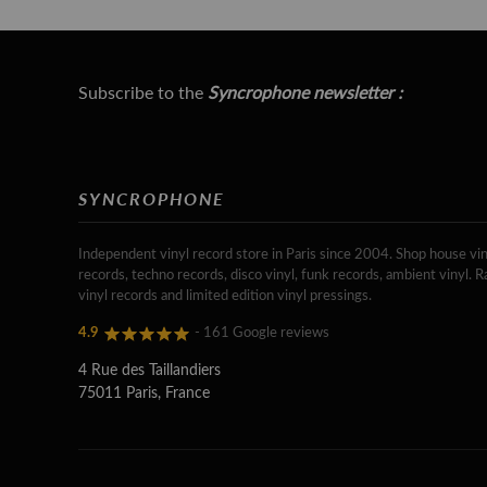
Subscribe to the
Syncrophone newsletter :
SYNCROPHONE
Independent vinyl record store in Paris since 2004. Shop house vin
records, techno records, disco vinyl, funk records, ambient vinyl. R
vinyl records and limited edition vinyl pressings.
4.9
- 161 Google reviews
4 Rue des Taillandiers
75011 Paris, France