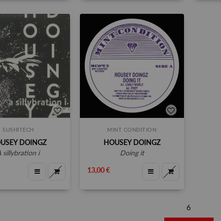
SUSHITECH
MINT CONDITION
USEY DOINGZ
HOUSEY DOINGZ
a sillybration i
doing it
13,00 €
6