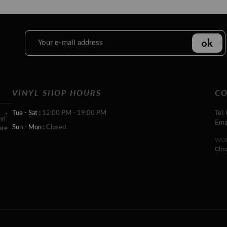
VINYL SHOP HOURS
CO
Tue - Sat :
12:00 PM - 19:00 PM
Tel:
yl
Ema
Sun - Mon :
Closed
are
WOR
Chr