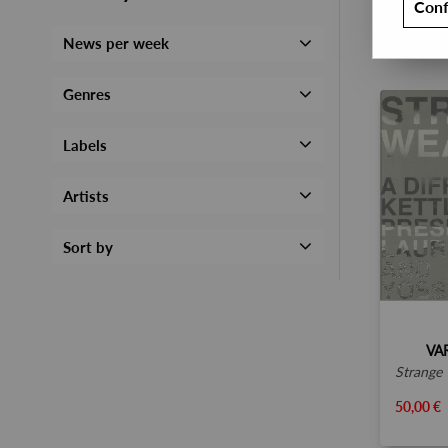
Conf
News per week
Genres
Labels
Artists
Sort by
VA
strange weather: a different 
50,00 €