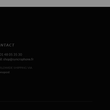
NTACT
 01 48 05 35 30
il: shop@syncrophone.fr
LDWIDE SHIPPING VIA
onopost