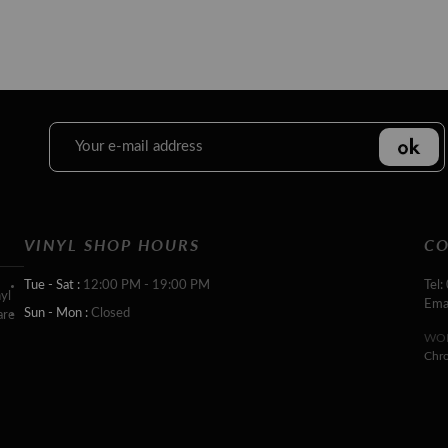
VINYL SHOP HOURS
CO
Tue - Sat :
12:00 PM - 19:00 PM
Tel:
yl
Ema
Sun - Mon :
Closed
are
WOR
Chr