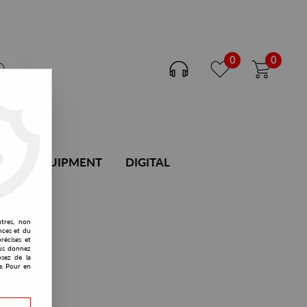
0
0
DJ EQUIPMENT
DIGITAL
utres, non
nces et du
récises et
vous donnez
osez de la
e. Pour en