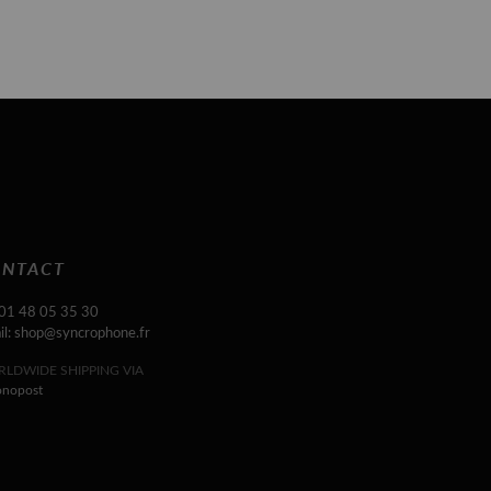
NTACT
 01 48 05 35 30
il: shop@syncrophone.fr
LDWIDE SHIPPING VIA
onopost