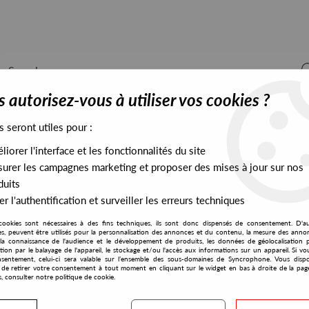
 autorisez-vous à utiliser vos cookies ?
s seront utiles pour :
iorer l'interface et les fonctionnalités du site
ALL STOCK
EXCLUSIVES
PRESALES EXCLUSIVES
urer les campagnes marketing et proposer des mises à jour sur nos
duits
r l'authentification et surveiller les erreurs techniques
cookies sont nécessaires à des fins techniques, ils sont donc dispensés de consentement. D'a
res, peuvent être utilisés pour la personnalisation des annonces et du contenu, la mesure des anno
la connaissance de l'audience et le développement de produits, les données de géolocalisation p
Huerta
cation par le balayage de l'appareil, le stockage et/ou l'accès aux informations sur un appareil. Si 
sentement, celui-ci sera valable sur l’ensemble des sous-domaines de Syncrophone. Vous disp
té de retirer votre consentement à tout moment en cliquant sur le widget en bas à droite de la pag
s, consulter notre politique de cookie.
S EXCLUSIVES