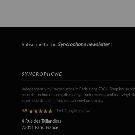
Subscribe to the
Syncrophone newsletter :
SYNCROPHONE
Independent vinyl record store in Paris since 2004. Shop house vin
records, techno records, disco vinyl, funk records, ambient vinyl. R
vinyl records and limited edition vinyl pressings.
4.9
- 161 Google reviews
4 Rue des Taillandiers
75011 Paris, France