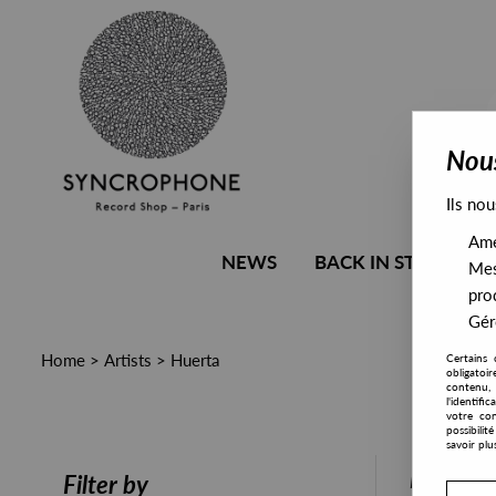
Nous
Ils nou
Amél
NEWS
BACK IN STOCK
Mes
pro
Gére
Home
>
Artists
>
Huerta
Certains 
obligatoi
contenu, 
l'identifi
votre con
possibili
savoir plu
PRESALE
Filter by