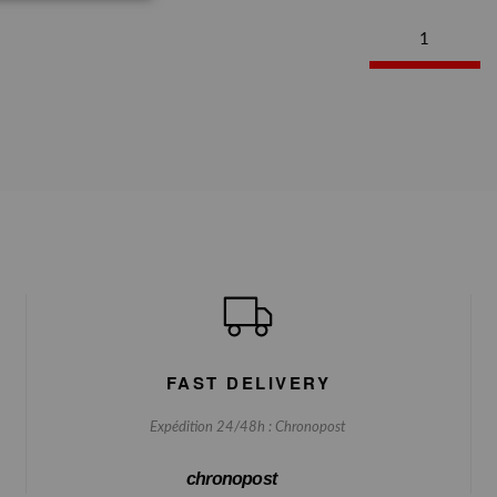
1
FAST DELIVERY
Expédition 24/48h : Chronopost
chronopost