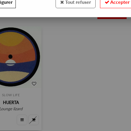
igurer
Tout refuser
Accepter 
1
SLOW LIFE
HUERTA
lounge lizard