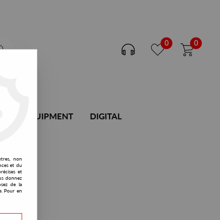
0
0
DJ EQUIPMENT
DIGITAL
utres, non
nces et du
récises et
vous donnez
osez de la
e. Pour en