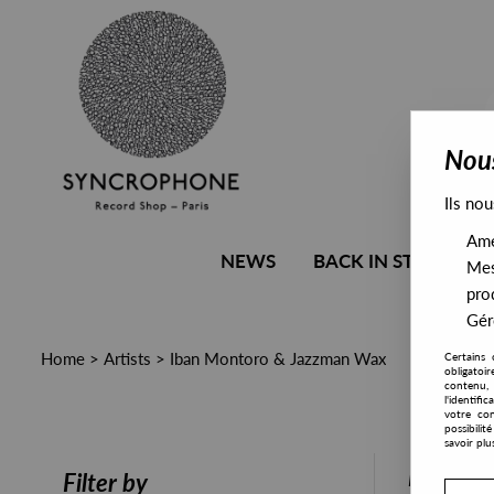
Nous
Ils nou
Amél
NEWS
BACK IN STOCK
Mes
pro
Gére
Home
>
Artists
>
Iban Montoro & Jazzman Wax
Certains 
obligatoi
contenu, 
l'identifi
votre con
possibili
savoir plu
PRESALE
Filter by