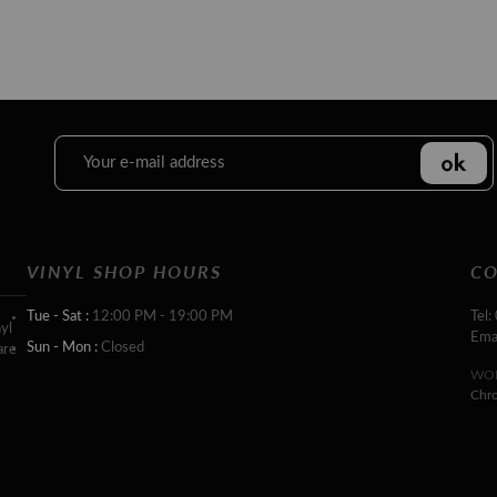
VINYL SHOP HOURS
CO
Tue - Sat :
12:00 PM - 19:00 PM
Tel:
yl
Ema
Sun - Mon :
Closed
are
WOR
Chr