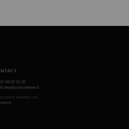
NTACT
 01 48 05 35 30
il: shop@syncrophone.fr
LDWIDE SHIPPING VIA
onopost