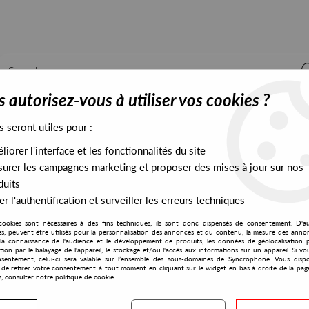
 autorisez-vous à utiliser vos cookies ?
s seront utiles pour :
iorer l'interface et les fonctionnalités du site
ALL STOCK
EXCLUSIVES
PRESALES EXCLUSIVES
urer les campagnes marketing et proposer des mises à jour sur nos
duits
r l'authentification et surveiller les erreurs techniques
cookies sont nécessaires à des fins techniques, ils sont donc dispensés de consentement. D'a
res, peuvent être utilisés pour la personnalisation des annonces et du contenu, la mesure des anno
la connaissance de l'audience et le développement de produits, les données de géolocalisation p
Iban Montoro & Jazzman Wax
cation par le balayage de l'appareil, le stockage et/ou l'accès aux informations sur un appareil. Si 
sentement, celui-ci sera valable sur l’ensemble des sous-domaines de Syncrophone. Vous disp
té de retirer votre consentement à tout moment en cliquant sur le widget en bas à droite de la pag
s, consulter notre politique de cookie.
S EXCLUSIVES