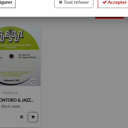
igurer
Tout refuser
Accepter 
1
ROBSOUL
IBAN MONTORO & JAZZMAN WAX
rock state