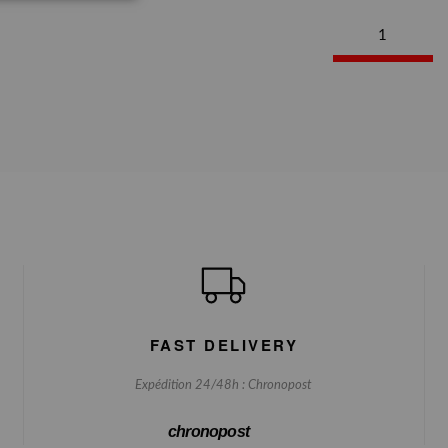
1
FAST DELIVERY
Expédition 24/48h : Chronopost
chronopost