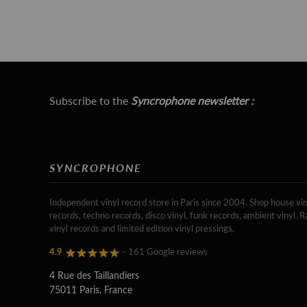
Subscribe to the
Syncrophone newsletter :
SYNCROPHONE
Independent vinyl record store in Paris since 2004. Shop house vin
records, techno records, disco vinyl, funk records, ambient vinyl. R
vinyl records and limited edition vinyl pressings.
4.9
- 161 Google reviews
4 Rue des Taillandiers
75011 Paris, France