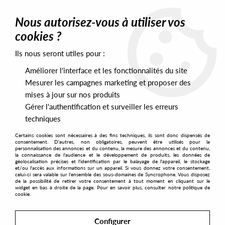
0
Nous autorisez-vous à utiliser vos
cookies ?
Ils nous seront utiles pour :
Home
>
Artists
>
Imugen Orihasam
Améliorer l'interface et les fonctionnalités du site
Imugen Orihasam
Mesurer les campagnes marketing et proposer des
mises à jour sur nos produits
Gérer l'authentification et surveiller les erreurs
SORT & FILTER
techniques
Certains cookies sont nécessaires à des fins techniques, ils sont donc dispensés de
PRESALES EXCLUSIVES
consentement. D'autres, non obligatoires, peuvent être utilisés pour la
personnalisation des annonces et du contenu, la mesure des annonces et du contenu,
la connaissance de l'audience et le développement de produits, les données de
géolocalisation précises et l'identification par le balayage de l'appareil, le stockage
4
et/ou l'accès aux informations sur un appareil. Si vous donnez votre consentement,
celui-ci sera valable sur l’ensemble des sous-domaines de Syncrophone. Vous disposez
de la possibilité de retirer votre consentement à tout moment en cliquant sur le
widget en bas à droite de la page. Pour en savoir plus, consulter notre politique de
cookie.
Configurer