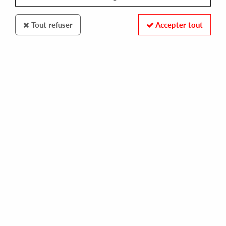
Tout refuser
Accepter tout
TACTICS
VARIOUS ARTIST (JOR-EL, IMUGEN ORIHASAM, BENJAMIN BRUNN)
tactics vol.4
10,00 €