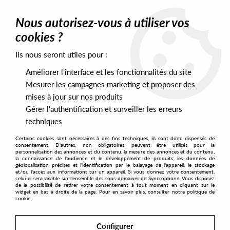
0
Nous autorisez-vous à utiliser vos
cookies ?
Ils nous seront utiles pour :
Home
>
Artists
>
James S Taylor
Améliorer l'interface et les fonctionnalités du site
James S Taylor
Mesurer les campagnes marketing et proposer des
mises à jour sur nos produits
Gérer l'authentification et surveiller les erreurs
SORT & FILTER
techniques
Certains cookies sont nécessaires à des fins techniques, ils sont donc dispensés de
PRESALES EXCLUSIVES
consentement. D'autres, non obligatoires, peuvent être utilisés pour la
personnalisation des annonces et du contenu, la mesure des annonces et du contenu,
la connaissance de l'audience et le développement de produits, les données de
géolocalisation précises et l'identification par le balayage de l'appareil, le stockage
3
et/ou l'accès aux informations sur un appareil. Si vous donnez votre consentement,
celui-ci sera valable sur l’ensemble des sous-domaines de Syncrophone. Vous disposez
de la possibilité de retirer votre consentement à tout moment en cliquant sur le
widget en bas à droite de la page. Pour en savoir plus, consulter notre politique de
cookie.
Configurer