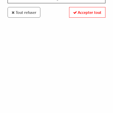
Tout refuser
Accepter tout
LOGISTIC RECORDS
JAMES S TAYLOR
jackflap ep
5,00 €