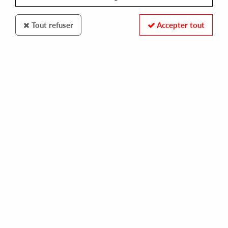
Tout refuser
Accepter tout
PHONOGRAMME
L.D.F. & JAVONNTTE
back to the basics ep (incl.fred p remix)
15,90 €