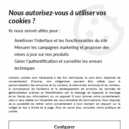
0
Nous autorisez-vous à utiliser vos
cookies ?
Ils nous seront utiles pour :
Home
>
Artists
>
Javonntte
Améliorer l'interface et les fonctionnalités du site
Javonntte
Mesurer les campagnes marketing et proposer des
mises à jour sur nos produits
Gérer l'authentification et surveiller les erreurs
SORT & FILTER
techniques
Certains cookies sont nécessaires à des fins techniques, ils sont donc dispensés de
PRESALES EXCLUSIVES
consentement. D'autres, non obligatoires, peuvent être utilisés pour la
personnalisation des annonces et du contenu, la mesure des annonces et du contenu,
la connaissance de l'audience et le développement de produits, les données de
géolocalisation précises et l'identification par le balayage de l'appareil, le stockage
12
et/ou l'accès aux informations sur un appareil. Si vous donnez votre consentement,
celui-ci sera valable sur l’ensemble des sous-domaines de Syncrophone. Vous disposez
de la possibilité de retirer votre consentement à tout moment en cliquant sur le
widget en bas à droite de la page. Pour en savoir plus, consulter notre politique de
cookie.
Configurer