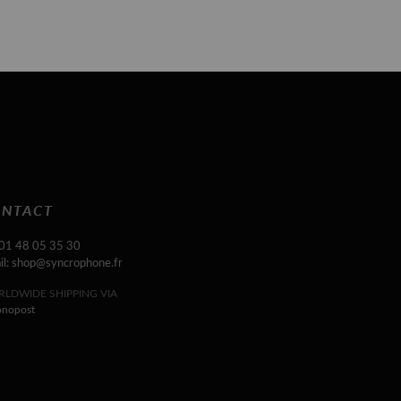
NTACT
 01 48 05 35 30
il: shop@syncrophone.fr
LDWIDE SHIPPING VIA
onopost