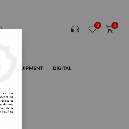
0
0
DJ EQUIPMENT
DIGITAL
utres, non
nces et du
récises et
vous donnez
osez de la
e. Pour en