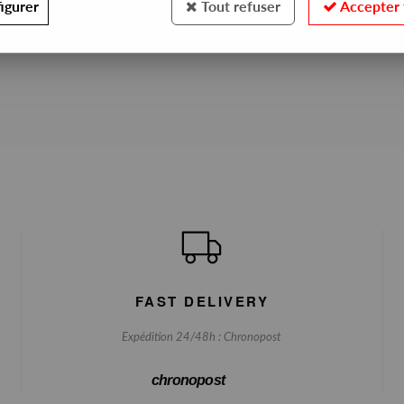
igurer
Tout refuser
Accepter 
No match found
FAST DELIVERY
Expédition 24/48h : Chronopost
chronopost