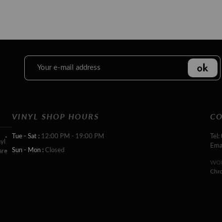
VINYL SHOP HOURS
CO
Tue - Sat :
12:00 PM - 19:00 PM
Tel:
yl
Ema
Sun - Mon :
Closed
are
WOR
Chr