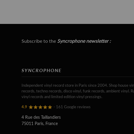
Subscribe to the
Syncrophone newsletter :
SYNCROPHONE
Independent vinyl record store in Paris since 2004. Shop house vin
records, techno records, disco vinyl, funk records, ambient vinyl. R
vinyl records and limited edition vinyl pressings.
4.9
- 161 Google reviews
4 Rue des Taillandiers
75011 Paris, France