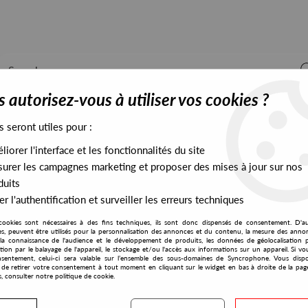
 autorisez-vous à utiliser vos cookies ?
s seront utiles pour :
iorer l'interface et les fonctionnalités du site
ALL STOCK
EXCLUSIVES
PRESALES EXCLUSIVES
urer les campagnes marketing et proposer des mises à jour sur nos
duits
r l'authentification et surveiller les erreurs techniques
cookies sont nécessaires à des fins techniques, ils sont donc dispensés de consentement. D'a
res, peuvent être utilisés pour la personnalisation des annonces et du contenu, la mesure des anno
la connaissance de l'audience et le développement de produits, les données de géolocalisation p
Jay Tripwire
cation par le balayage de l'appareil, le stockage et/ou l'accès aux informations sur un appareil. Si 
sentement, celui-ci sera valable sur l’ensemble des sous-domaines de Syncrophone. Vous disp
té de retirer votre consentement à tout moment en cliquant sur le widget en bas à droite de la pag
s, consulter notre politique de cookie.
S EXCLUSIVES