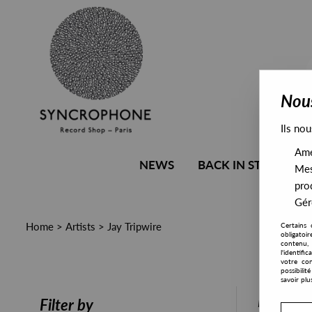
Nous
Ils nou
Amél
NEWS
BACK IN STOCK
Mes
pro
Gére
Home
>
Artists
>
Jay Tripwire
Certains 
obligatoi
contenu, 
l'identifi
votre con
possibili
savoir plu
PRESALE
Filter by