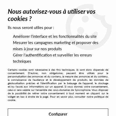
0
Nous autorisez-vous à utiliser vos
cookies ?
Ils nous seront utiles pour :
Home
>
Artists
>
Jeff Haze
Améliorer l'interface et les fonctionnalités du site
Jeff Haze
Mesurer les campagnes marketing et proposer des
mises à jour sur nos produits
Gérer l'authentification et surveiller les erreurs
SORT & FILTER
techniques
Certains cookies sont nécessaires à des fins techniques, ils sont donc dispensés de
PRESALES EXCLUSIVES
consentement. D'autres, non obligatoires, peuvent être utilisés pour la
personnalisation des annonces et du contenu, la mesure des annonces et du contenu,
la connaissance de l'audience et le développement de produits, les données de
géolocalisation précises et l'identification par le balayage de l'appareil, le stockage
1
et/ou l'accès aux informations sur un appareil. Si vous donnez votre consentement,
celui-ci sera valable sur l’ensemble des sous-domaines de Syncrophone. Vous disposez
de la possibilité de retirer votre consentement à tout moment en cliquant sur le
widget en bas à droite de la page. Pour en savoir plus, consulter notre politique de
cookie.
Configurer