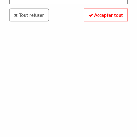
Tout refuser
Accepter tout
MINORITY MUSIC
JEFF HAZE
all the way live
10,00 €