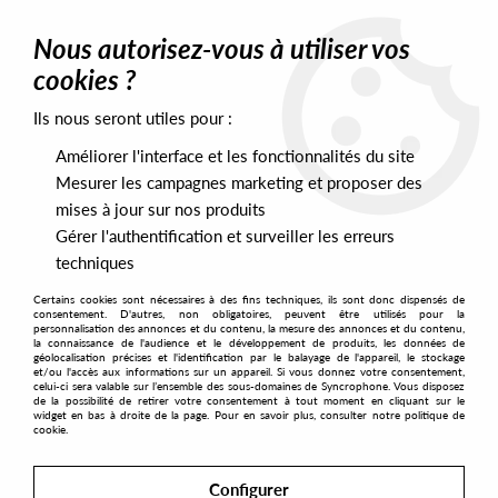
0
Nous autorisez-vous à utiliser vos
cookies ?
Ils nous seront utiles pour :
Home
>
Artists
>
Joton
Améliorer l'interface et les fonctionnalités du site
Joton
Mesurer les campagnes marketing et proposer des
mises à jour sur nos produits
Gérer l'authentification et surveiller les erreurs
SORT & FILTER
techniques
Certains cookies sont nécessaires à des fins techniques, ils sont donc dispensés de
PRESALES EXCLUSIVES
consentement. D'autres, non obligatoires, peuvent être utilisés pour la
personnalisation des annonces et du contenu, la mesure des annonces et du contenu,
la connaissance de l'audience et le développement de produits, les données de
géolocalisation précises et l'identification par le balayage de l'appareil, le stockage
1
et/ou l'accès aux informations sur un appareil. Si vous donnez votre consentement,
celui-ci sera valable sur l’ensemble des sous-domaines de Syncrophone. Vous disposez
de la possibilité de retirer votre consentement à tout moment en cliquant sur le
widget en bas à droite de la page. Pour en savoir plus, consulter notre politique de
cookie.
Configurer