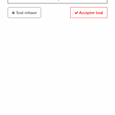
Tout refuser
Accepter tout
RAW RAW RECORDS
VARIOUS ARTIST
#12
20,00 €