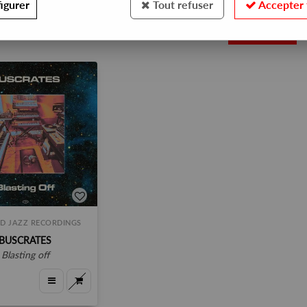
igurer
Tout refuser
Accepter 
1
D JAZZ RECORDINGS
BUSCRATES
blasting off