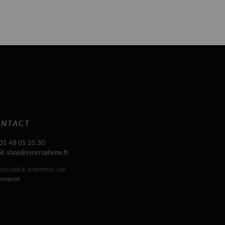
NTACT
 01 48 05 35 30
il: shop@syncrophone.fr
LDWIDE SHIPPING VIA
onopost