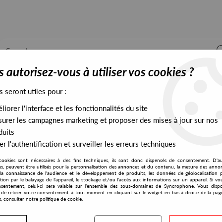
 autorisez-vous à utiliser vos cookies ?
s seront utiles pour :
iorer l'interface et les fonctionnalités du site
ALL STOCK
EXCLUSIVES
PRESALES EXCLUSIVES
urer les campagnes marketing et proposer des mises à jour sur nos
duits
r l'authentification et surveiller les erreurs techniques
cookies sont nécessaires à des fins techniques, ils sont donc dispensés de consentement. D'a
res, peuvent être utilisés pour la personnalisation des annonces et du contenu, la mesure des anno
la connaissance de l'audience et le développement de produits, les données de géolocalisation p
JP Patterson
cation par le balayage de l'appareil, le stockage et/ou l'accès aux informations sur un appareil. Si 
sentement, celui-ci sera valable sur l’ensemble des sous-domaines de Syncrophone. Vous disp
té de retirer votre consentement à tout moment en cliquant sur le widget en bas à droite de la pag
s, consulter notre politique de cookie.
S EXCLUSIVES