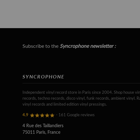
Subscribe to the
Syncrophone newsletter :
SYNCROPHONE
Independent vinyl record store in Paris since 2004. Shop house vin
records, techno records, disco vinyl, funk records, ambient vinyl. R
vinyl records and limited edition vinyl pressings.
4.9
- 161 Google reviews
4 Rue des Taillandiers
75011 Paris, France