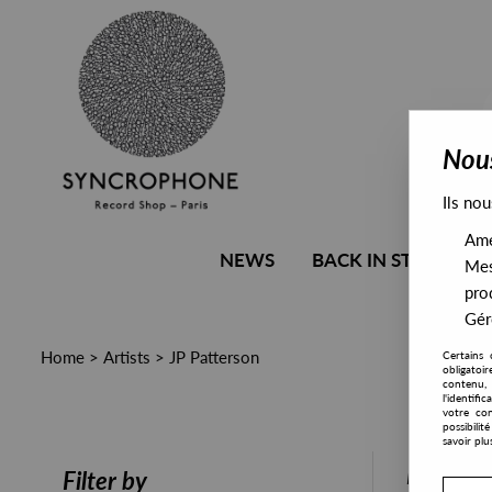
Nous
Ils nou
Amél
NEWS
BACK IN STOCK
Mes
pro
Gére
Home
>
Artists
>
JP Patterson
Certains 
obligatoi
contenu, 
l'identifi
votre con
possibili
savoir plu
PRESALE
Filter by