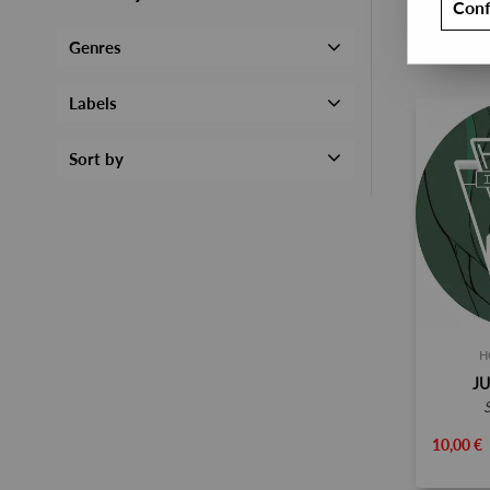
Conf
Genres
Labels
Sort by
H
J
10,00 €