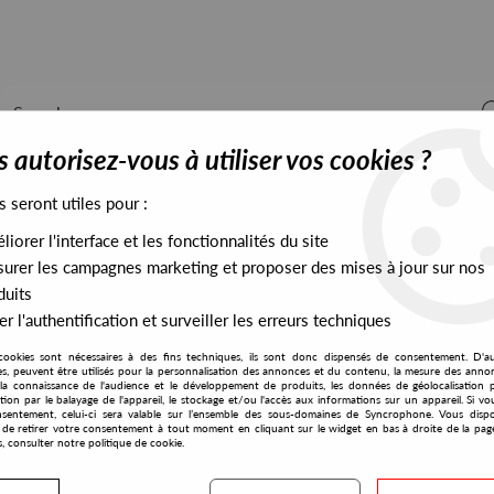
 autorisez-vous à utiliser vos cookies ?
s seront utiles pour :
iorer l'interface et les fonctionnalités du site
ALL STOCK
EXCLUSIVES
PRESALES EXCLUSIVES
urer les campagnes marketing et proposer des mises à jour sur nos
duits
r l'authentification et surveiller les erreurs techniques
cookies sont nécessaires à des fins techniques, ils sont donc dispensés de consentement. D'a
res, peuvent être utilisés pour la personnalisation des annonces et du contenu, la mesure des anno
la connaissance de l'audience et le développement de produits, les données de géolocalisation p
Julien Sandre
cation par le balayage de l'appareil, le stockage et/ou l'accès aux informations sur un appareil. Si 
sentement, celui-ci sera valable sur l’ensemble des sous-domaines de Syncrophone. Vous disp
té de retirer votre consentement à tout moment en cliquant sur le widget en bas à droite de la pag
s, consulter notre politique de cookie.
S EXCLUSIVES