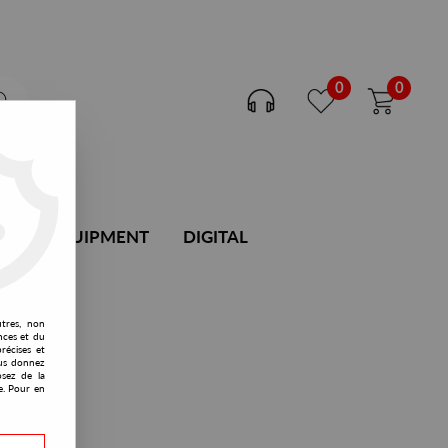
0
0
DJ EQUIPMENT
DIGITAL
utres, non
nces et du
récises et
vous donnez
osez de la
e. Pour en