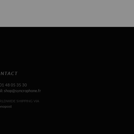
NTACT
 01 48 05 35 30
il: shop@syncrophone.fr
LDWIDE SHIPPING VIA
onopost