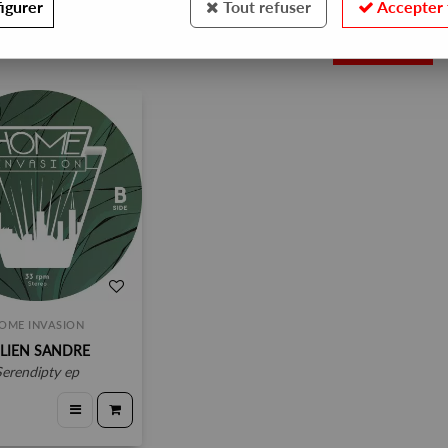
igurer
Tout refuser
Accepter 
1
OME INVASION
ULIEN SANDRE
serendipty ep