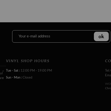
VINYL SHOP HOURS
CO
Tue - Sat :
12:00 PM - 19:00 PM
Tel:
yl
Ema
Sun - Mon :
Closed
are
WOR
Chr