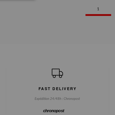
1
FAST DELIVERY
Expédition 24/48h : Chronopost
chronopost