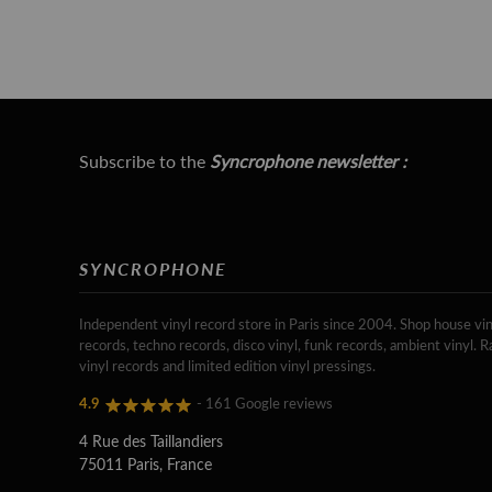
Subscribe to the
Syncrophone newsletter :
SYNCROPHONE
Independent vinyl record store in Paris since 2004. Shop house vin
records, techno records, disco vinyl, funk records, ambient vinyl. R
vinyl records and limited edition vinyl pressings.
4.9
- 161 Google reviews
4 Rue des Taillandiers
75011 Paris, France