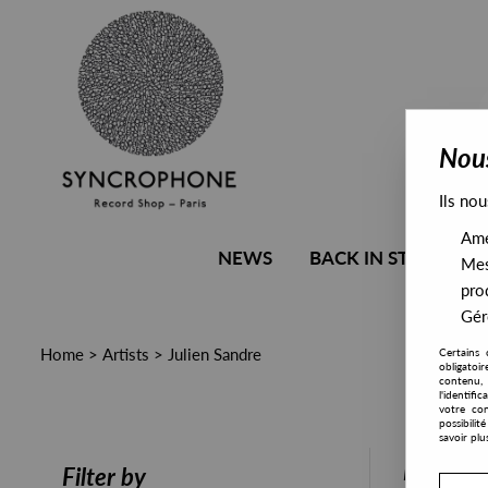
Nous
Ils nou
Amél
NEWS
BACK IN STOCK
Mes
pro
Gére
Home
>
Artists
>
Julien Sandre
Certains 
obligatoi
contenu, 
l'identifi
votre con
possibili
savoir plu
PRESALE
Filter by