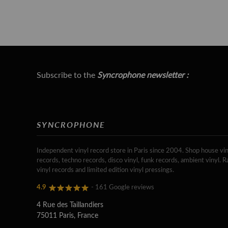
Subscribe to the
Syncrophone newsletter :
SYNCROPHONE
Independent vinyl record store in Paris since 2004. Shop house vin
records, techno records, disco vinyl, funk records, ambient vinyl. R
vinyl records and limited edition vinyl pressings.
4.9
- 161 Google reviews
4 Rue des Taillandiers
75011 Paris, France