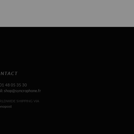
NTACT
 01 48 05 35 30
il: shop@syncrophone.fr
LDWIDE SHIPPING VIA
onopost