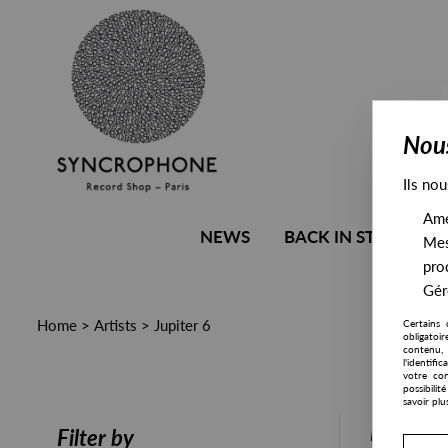
Nous
Ils nou
Amél
NEWS
BACK IN STOCK
Mes
pro
Gére
Home
>
Artists
>
Jupiter 6
Certains 
obligatoi
contenu, 
l'identifi
votre con
possibili
savoir plu
PRESALE
Filter by