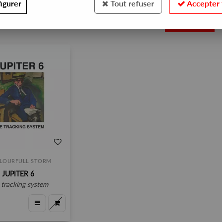
igurer
Tout refuser
Accepter 
1
LOURFULL STORM
JUPITER 6
e tracking system