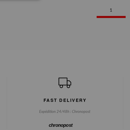
1
FAST DELIVERY
Expédition 24/48h : Chronopost
chronopost