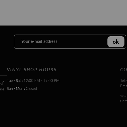
VINYL SHOP HOURS
CO
Tue - Sat :
12:00 PM - 19:00 PM
Tel:
yl
Ema
Sun - Mon :
Closed
are
WOR
Chr