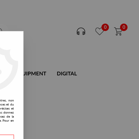
0
0
DJ EQUIPMENT
DIGITAL
utres, non
nces et du
récises et
vous donnez
osez de la
e. Pour en