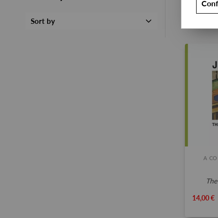
Conf
Sort by
A CO
th
14,00 €