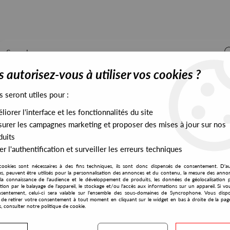
 autorisez-vous à utiliser vos cookies ?
s seront utiles pour :
iorer l'interface et les fonctionnalités du site
ALL STOCK
EXCLUSIVES
PRESALES EXCLUSIVES
urer les campagnes marketing et proposer des mises à jour sur nos
duits
r l'authentification et surveiller les erreurs techniques
cookies sont nécessaires à des fins techniques, ils sont donc dispensés de consentement. D'a
res, peuvent être utilisés pour la personnalisation des annonces et du contenu, la mesure des anno
la connaissance de l'audience et le développement de produits, les données de géolocalisation p
Jupiter 6
cation par le balayage de l'appareil, le stockage et/ou l'accès aux informations sur un appareil. Si 
sentement, celui-ci sera valable sur l’ensemble des sous-domaines de Syncrophone. Vous disp
té de retirer votre consentement à tout moment en cliquant sur le widget en bas à droite de la pag
s, consulter notre politique de cookie.
S EXCLUSIVES