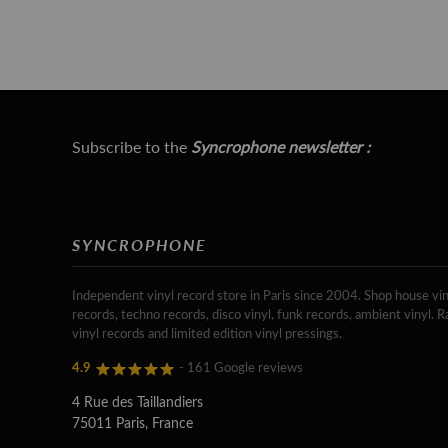
Subscribe to the
Syncrophone newsletter :
SYNCROPHONE
Independent vinyl record store in Paris since 2004. Shop house vin
records, techno records, disco vinyl, funk records, ambient vinyl. R
vinyl records and limited edition vinyl pressings.
4.9
- 161 Google reviews
4 Rue des Taillandiers
75011 Paris, France