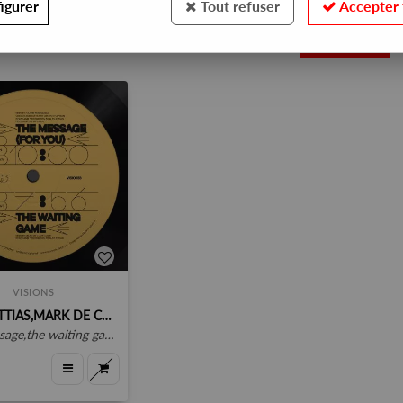
igurer
Tout refuser
Accepter 
1
VISIONS
V/A (A.ATTIAS,MARK DE CLIVE-LOWE,H.YOCHIZAWA, JUSTIN CHAPMAN)
sage,the waiting game