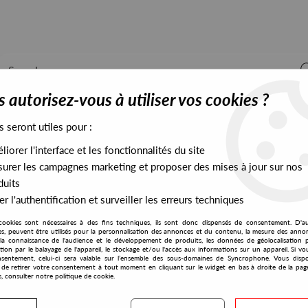
 autorisez-vous à utiliser vos cookies ?
s seront utiles pour :
iorer l'interface et les fonctionnalités du site
ALL STOCK
EXCLUSIVES
PRESALES EXCLUSIVES
urer les campagnes marketing et proposer des mises à jour sur nos
duits
r l'authentification et surveiller les erreurs techniques
cookies sont nécessaires à des fins techniques, ils sont donc dispensés de consentement. D'a
res, peuvent être utilisés pour la personnalisation des annonces et du contenu, la mesure des anno
la connaissance de l'audience et le développement de produits, les données de géolocalisation p
Justin Chapman
cation par le balayage de l'appareil, le stockage et/ou l'accès aux informations sur un appareil. Si 
sentement, celui-ci sera valable sur l’ensemble des sous-domaines de Syncrophone. Vous disp
té de retirer votre consentement à tout moment en cliquant sur le widget en bas à droite de la pag
s, consulter notre politique de cookie.
S EXCLUSIVES