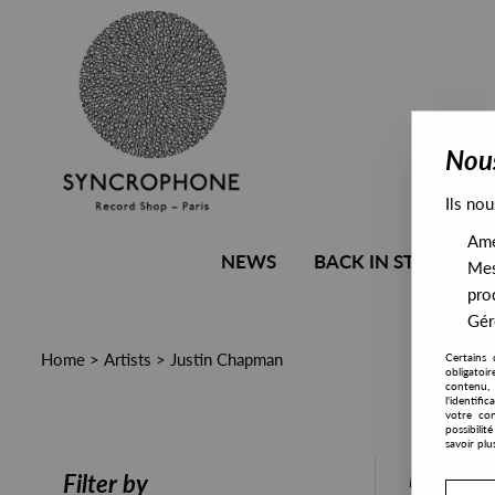
Nous
Ils nou
Amél
NEWS
BACK IN STOCK
Mes
pro
Gére
Home
>
Artists
>
Justin Chapman
Certains 
obligatoi
contenu, 
l'identifi
votre con
possibili
savoir plu
PRESALE
Filter by