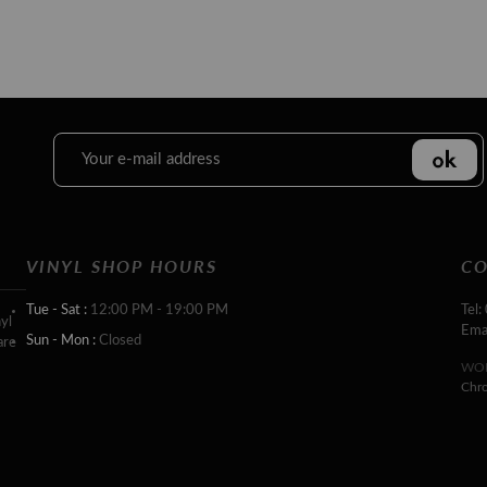
VINYL SHOP HOURS
CO
Tue - Sat :
12:00 PM - 19:00 PM
Tel:
yl
Ema
Sun - Mon :
Closed
are
WOR
Chr