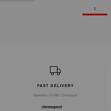
1
FAST DELIVERY
Expédition 24/48h : Chronopost
chronopost