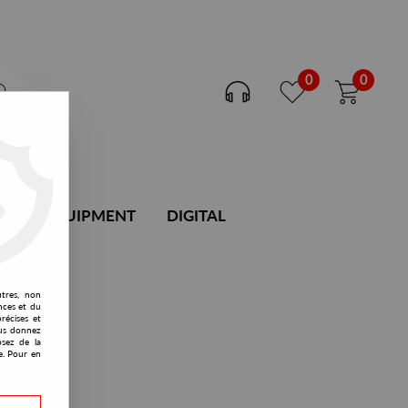
0
0
DJ EQUIPMENT
DIGITAL
utres, non
nces et du
récises et
vous donnez
osez de la
e. Pour en