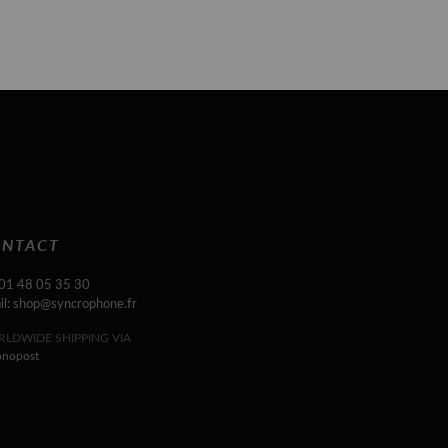
NTACT
 01 48 05 35 30
il: shop@syncrophone.fr
LDWIDE SHIPPING VIA
onopost