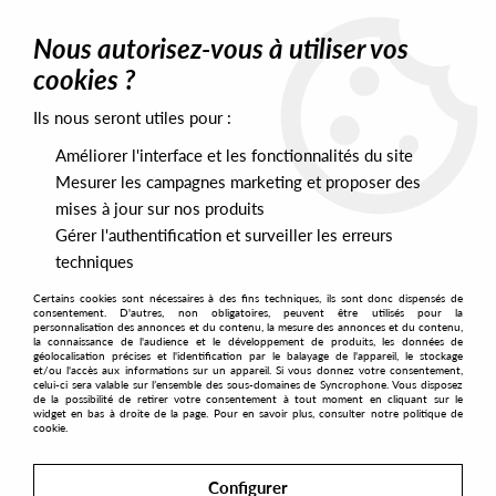
0
Nous autorisez-vous à utiliser vos
cookies ?
Ils nous seront utiles pour :
Home
>
Artists
>
Kama
Améliorer l'interface et les fonctionnalités du site
Kama
Mesurer les campagnes marketing et proposer des
mises à jour sur nos produits
Gérer l'authentification et surveiller les erreurs
SORT & FILTER
techniques
Certains cookies sont nécessaires à des fins techniques, ils sont donc dispensés de
PRESALES EXCLUSIVES
consentement. D'autres, non obligatoires, peuvent être utilisés pour la
personnalisation des annonces et du contenu, la mesure des annonces et du contenu,
la connaissance de l'audience et le développement de produits, les données de
géolocalisation précises et l'identification par le balayage de l'appareil, le stockage
1
et/ou l'accès aux informations sur un appareil. Si vous donnez votre consentement,
celui-ci sera valable sur l’ensemble des sous-domaines de Syncrophone. Vous disposez
de la possibilité de retirer votre consentement à tout moment en cliquant sur le
widget en bas à droite de la page. Pour en savoir plus, consulter notre politique de
cookie.
Configurer