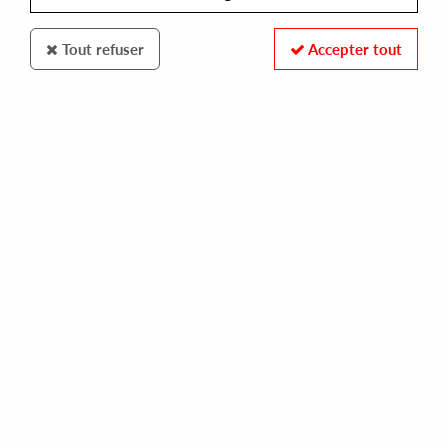
Tout refuser
Accepter tout
PUMPZ RECORDINGS
KAMA & MC GREGOR
10 pm
3,00 €