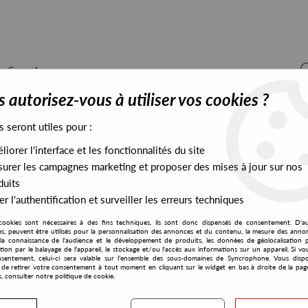
 autorisez-vous à utiliser vos cookies ?
s seront utiles pour :
iorer l'interface et les fonctionnalités du site
ALL STOCK
EXCLUSIVES
PRESALES EXCLUSIVES
urer les campagnes marketing et proposer des mises à jour sur nos
duits
r l'authentification et surveiller les erreurs techniques
cookies sont nécessaires à des fins techniques, ils sont donc dispensés de consentement. D'a
res, peuvent être utilisés pour la personnalisation des annonces et du contenu, la mesure des anno
la connaissance de l'audience et le développement de produits, les données de géolocalisation p
LFO
cation par le balayage de l'appareil, le stockage et/ou l'accès aux informations sur un appareil. Si 
sentement, celui-ci sera valable sur l’ensemble des sous-domaines de Syncrophone. Vous disp
té de retirer votre consentement à tout moment en cliquant sur le widget en bas à droite de la pag
s, consulter notre politique de cookie.