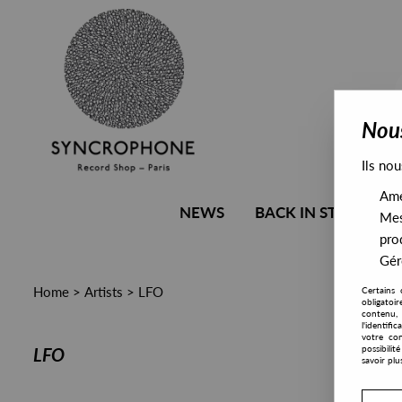
Nous
Ils nou
Amél
NEWS
BACK IN STOCK
Mes
pro
Gére
Home
>
Artists
>
LFO
Certains 
obligatoi
contenu, 
l'identifi
votre con
possibili
LFO
savoir plu