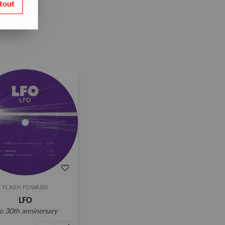
tout
FLASH FOWARD
LFO
fo 30th anninersary