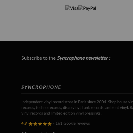
Subscribe to the
Syncrophone newsletter :
SYNCROPHONE
Independent vinyl record store in Paris since 2004. Shop house vin
records, techno records, disco vinyl, funk records, ambient vinyl. R
vinyl records and limited edition vinyl pressings.
4.9
- 161 Google reviews