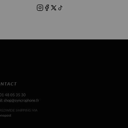
NTACT
 01 48 05 35 30
il: shop@syncrophone.fr
LDWIDE SHIPPING VIA
onopost