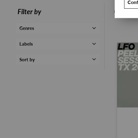
Conf
PRESALE
Filter by
Genres
Labels
Sort by