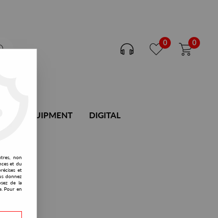
0
0
DJ EQUIPMENT
DIGITAL
utres, non
nces et du
récises et
vous donnez
osez de la
e. Pour en