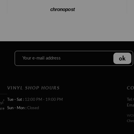
chronopost
VINYL SHOP HOURS
CO
Tue - Sat :
12:00 PM - 19:00 PM
Tel:
yl
Ema
Sun - Mon :
Closed
are
WOR
Chr