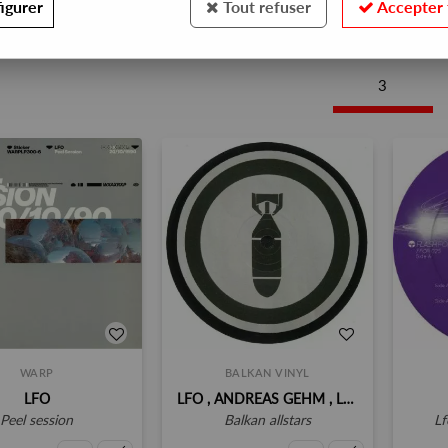
igurer
Tout refuser
Accepter 
S EXCLUSIVES
3
WARP
BALKAN VINYL
LFO
LFO , ANDREAS GEHM , LUKE VIBERT , B12
peel session
balkan allstars
l