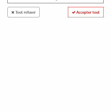
Tout refuser
Accepter tout
VISIONS
LIFE RECORDER
time moods vol 2
15,00 €