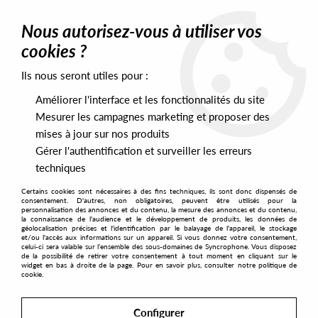
0
Nous autorisez-vous à utiliser vos
cookies ?
Ils nous seront utiles pour :
Home
>
Artists
>
Life Recorder
Améliorer l'interface et les fonctionnalités du site
Life Recorder
Mesurer les campagnes marketing et proposer des
mises à jour sur nos produits
Gérer l'authentification et surveiller les erreurs
SORT & FILTER
techniques
Certains cookies sont nécessaires à des fins techniques, ils sont donc dispensés de
PRESALES EXCLUSIVES
consentement. D'autres, non obligatoires, peuvent être utilisés pour la
personnalisation des annonces et du contenu, la mesure des annonces et du contenu,
la connaissance de l'audience et le développement de produits, les données de
géolocalisation précises et l'identification par le balayage de l'appareil, le stockage
4
et/ou l'accès aux informations sur un appareil. Si vous donnez votre consentement,
celui-ci sera valable sur l’ensemble des sous-domaines de Syncrophone. Vous disposez
de la possibilité de retirer votre consentement à tout moment en cliquant sur le
widget en bas à droite de la page. Pour en savoir plus, consulter notre politique de
cookie.
Configurer