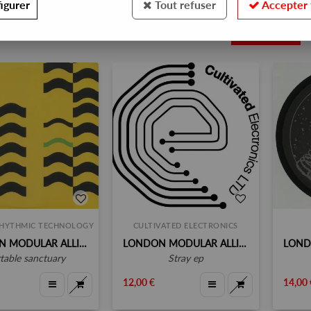
igurer
Tout refuser
Accepter 
3
RHYTHMIC TECHNOLOGY
CULTIVATED ELECTRONICS
LONDON MODULAR ALLIANCE
LONDON MODULAR ALLIANCE
rtable sanctuary
stray ep
12,00 €
14,00 