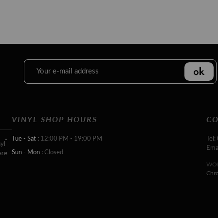
VINYL SHOP HOURS
CO
Tue - Sat :
12:00 PM - 19:00 PM
Tel:
yl
Ema
Sun - Mon :
Closed
are
WOR
Chr