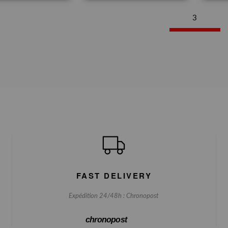
3
FAST DELIVERY
Expédition 24/48h : Chronopost
chronopost