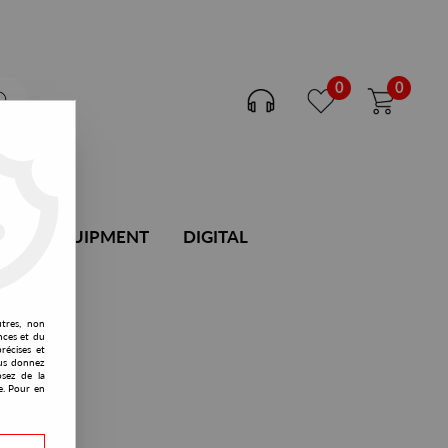
0
0
DJ EQUIPMENT
DIGITAL
utres, non
nces et du
récises et
vous donnez
osez de la
e. Pour en