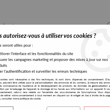
 autorisez-vous à utiliser vos cookies ?
s seront utiles pour :
iorer l'interface et les fonctionnalités du site
ALL STOCK
EXCLUSIVES
PRESALES EXCLUSIVES
urer les campagnes marketing et proposer des mises à jour sur nos
duits
r l'authentification et surveiller les erreurs techniques
cookies sont nécessaires à des fins techniques, ils sont donc dispensés de consentement. D'a
res, peuvent être utilisés pour la personnalisation des annonces et du contenu, la mesure des anno
la connaissance de l'audience et le développement de produits, les données de géolocalisation p
London Modular Alliance
cation par le balayage de l'appareil, le stockage et/ou l'accès aux informations sur un appareil. Si 
sentement, celui-ci sera valable sur l’ensemble des sous-domaines de Syncrophone. Vous disp
té de retirer votre consentement à tout moment en cliquant sur le widget en bas à droite de la pag
s, consulter notre politique de cookie.
S EXCLUSIVES