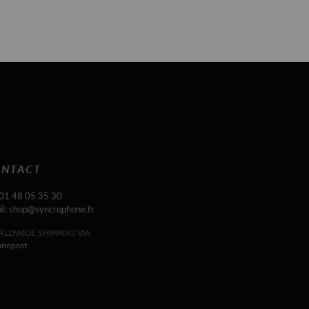
NTACT
 01 48 05 35 30
il: shop@syncrophone.fr
LDWIDE SHIPPING VIA
onopost