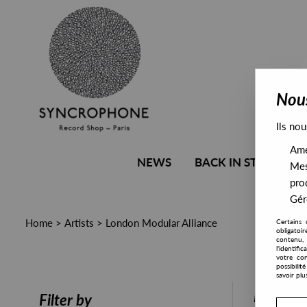
Nous
Ils nou
Amél
NEWS
BACK IN STOCK
Mes
pro
Gére
Home
>
Artists
>
London Modular Alliance
Certains 
obligatoi
contenu, 
l'identifi
votre con
possibili
savoir plu
PRESALE
Filter by