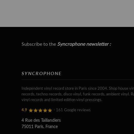
Subscribe to the
Syncrophone newsletter :
SYNCROPHONE
Independent vinyl record store in Paris since 2004. Shop house vin
records, techno records, disco vinyl, funk records, ambient vinyl. R
vinyl records and limited edition vinyl pressings.
4.9
- 161 Google reviews
4 Rue des Taillandiers
75011 Paris, France