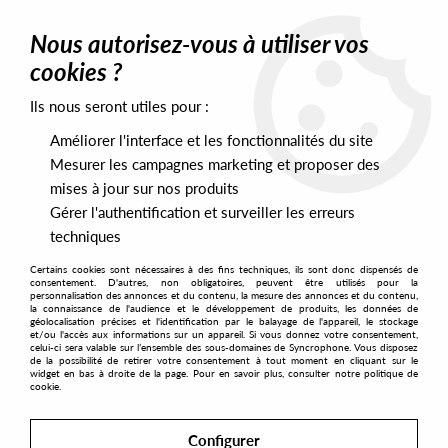
0
Nous autorisez-vous à utiliser vos
cookies ?
Ils nous seront utiles pour :
Home
>
Artists
>
Low End Activist
Améliorer l'interface et les fonctionnalités du site
Low End Activist
Mesurer les campagnes marketing et proposer des
mises à jour sur nos produits
Gérer l'authentification et surveiller les erreurs
SORT & FILTER
techniques
Certains cookies sont nécessaires à des fins techniques, ils sont donc dispensés de
PRESALES EXCLUSIVES
consentement. D'autres, non obligatoires, peuvent être utilisés pour la
personnalisation des annonces et du contenu, la mesure des annonces et du contenu,
la connaissance de l'audience et le développement de produits, les données de
géolocalisation précises et l'identification par le balayage de l'appareil, le stockage
1
et/ou l'accès aux informations sur un appareil. Si vous donnez votre consentement,
celui-ci sera valable sur l’ensemble des sous-domaines de Syncrophone. Vous disposez
de la possibilité de retirer votre consentement à tout moment en cliquant sur le
widget en bas à droite de la page. Pour en savoir plus, consulter notre politique de
cookie.
Configurer