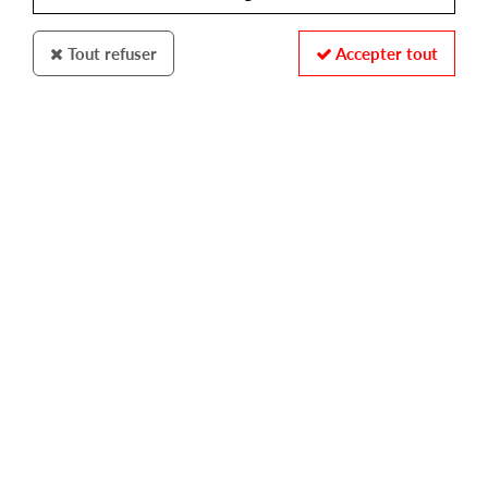
Tout refuser
Accepter tout
SEAGRAVE
LOW END ACTIVIST
game theory
23,00 €