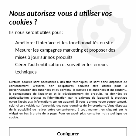
0
Nous autorisez-vous à utiliser vos
cookies ?
Ils nous seront utiles pour :
Home
>
Artists
>
Luciole
Améliorer l'interface et les fonctionnalités du site
Luciole
Mesurer les campagnes marketing et proposer des
mises à jour sur nos produits
Gérer l'authentification et surveiller les erreurs
SORT & FILTER
techniques
Certains cookies sont nécessaires à des fins techniques, ils sont donc dispensés de
PRESALES EXCLUSIVES
consentement. D'autres, non obligatoires, peuvent être utilisés pour la
personnalisation des annonces et du contenu, la mesure des annonces et du contenu,
la connaissance de l'audience et le développement de produits, les données de
géolocalisation précises et l'identification par le balayage de l'appareil, le stockage
No match found
et/ou l'accès aux informations sur un appareil. Si vous donnez votre consentement,
celui-ci sera valable sur l’ensemble des sous-domaines de Syncrophone. Vous disposez
de la possibilité de retirer votre consentement à tout moment en cliquant sur le
widget en bas à droite de la page. Pour en savoir plus, consulter notre politique de
cookie.
Configurer