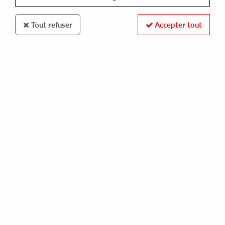
Tout refuser
Accepter tout
100% SECURE PAYMENT
Paiement sécurisé par carte bancaire et PayPal
FAST DELIVERY
Expédition 24/48h : Chronopost