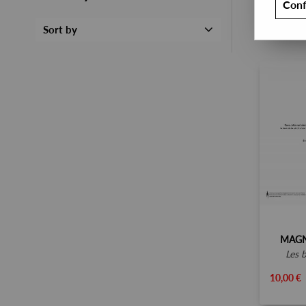
Conf
Sort by
MAGN
les 
10,00 €