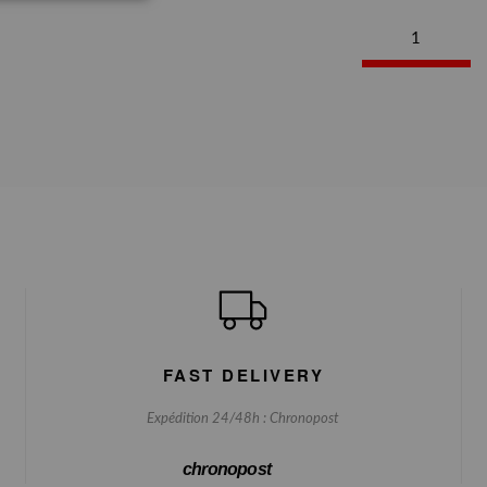
1
FAST DELIVERY
Expédition 24/48h : Chronopost
chronopost