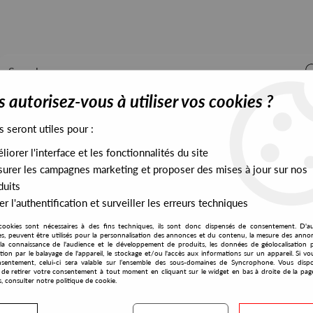
 autorisez-vous à utiliser vos cookies ?
s seront utiles pour :
iorer l'interface et les fonctionnalités du site
ALL STOCK
EXCLUSIVES
PRESALES EXCLUSIVES
urer les campagnes marketing et proposer des mises à jour sur nos
duits
r l'authentification et surveiller les erreurs techniques
cookies sont nécessaires à des fins techniques, ils sont donc dispensés de consentement. D'a
res, peuvent être utilisés pour la personnalisation des annonces et du contenu, la mesure des anno
la connaissance de l'audience et le développement de produits, les données de géolocalisation p
Magnetisme Animal
cation par le balayage de l'appareil, le stockage et/ou l'accès aux informations sur un appareil. Si 
sentement, celui-ci sera valable sur l’ensemble des sous-domaines de Syncrophone. Vous disp
té de retirer votre consentement à tout moment en cliquant sur le widget en bas à droite de la pag
s, consulter notre politique de cookie.
S EXCLUSIVES