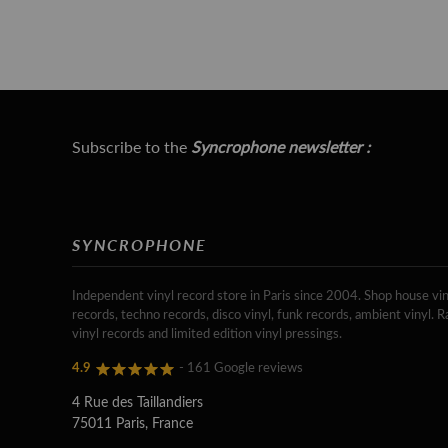
Subscribe to the
Syncrophone newsletter :
SYNCROPHONE
Independent vinyl record store in Paris since 2004. Shop house vin
records, techno records, disco vinyl, funk records, ambient vinyl. R
vinyl records and limited edition vinyl pressings.
4.9
- 161 Google reviews
4 Rue des Taillandiers
75011 Paris, France