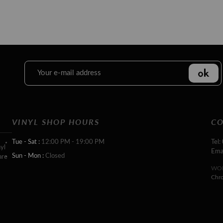
VINYL SHOP HOURS
CO
Tue - Sat :
12:00 PM - 19:00 PM
Tel:
yl
Ema
Sun - Mon :
Closed
are
WOR
Chr