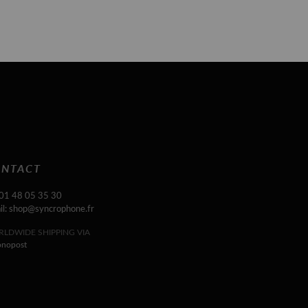
NTACT
 01 48 05 35 30
il: shop@syncrophone.fr
LDWIDE SHIPPING VIA
onopost