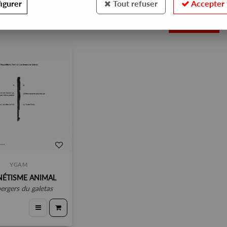
igurer
Tout refuser
Accepter 
1
YGAM
ÉTISME ANIMAL
bergers du galetas