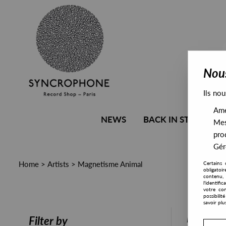
Nous
Ils nou
Amél
NEWS
BACK IN STOCK
Mes
pro
Gére
Home
>
Artists
>
Magnetisme Animal
Certains 
obligatoi
contenu, 
l'identifi
votre con
possibili
savoir plu
PRESALE
Filter by