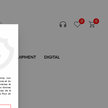
0
0
DJ EQUIPMENT
DIGITAL
utres, non
nces et du
récises et
vous donnez
osez de la
e. Pour en